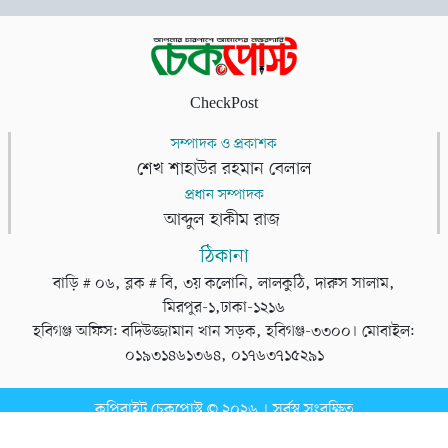
CheckPost
সম্পাদক ও প্রকাশক
শেখ শাহাউর রহমান বেলাল
প্রধান সম্পাদক
আব্দুল হাকীম রাজ
ঠিকানা
বাড়ি # ০৬, ব্লক # বি, ৩য় কলোনি, লালকুঠি, দারুস সালাম,
মিরপুর-১,ঢাকা-১২১৬
হবিগঞ্জ অফিস: বদিউজ্জামান খান সড়ক, হবিগঞ্জ-৩৩০০। মোবাইল:
০১৯৩১৪৬১৩৬৪, ০১৭৬৩৭১৫২৯১
কপিরাইট চেকপোস্ট © ২০২৬ । সর্বস্ব সংরক্ষিত
ডেভেলপার
টেক তরঙ্গ