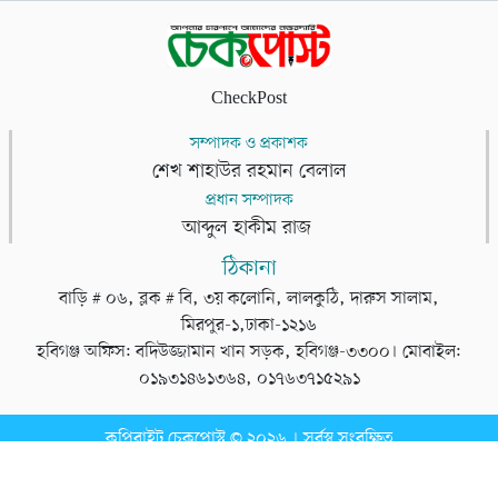
CheckPost
সম্পাদক ও প্রকাশক
শেখ শাহাউর রহমান বেলাল
প্রধান সম্পাদক
আব্দুল হাকীম রাজ
ঠিকানা
বাড়ি # ০৬, ব্লক # বি, ৩য় কলোনি, লালকুঠি, দারুস সালাম,
মিরপুর-১,ঢাকা-১২১৬
হবিগঞ্জ অফিস: বদিউজ্জামান খান সড়ক, হবিগঞ্জ-৩৩০০। মোবাইল:
০১৯৩১৪৬১৩৬৪, ০১৭৬৩৭১৫২৯১
কপিরাইট চেকপোস্ট © ২০২৬ । সর্বস্ব সংরক্ষিত
ডেভেলপার
টেক তরঙ্গ