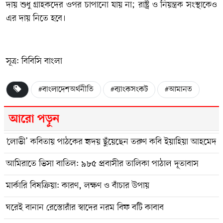
দায় শুধু গ্রাহকদের ওপর চাপানো যায় না; রাষ্ট্র ও নিয়ন্ত্রক সংস্থাকেও
এর দায় নিতে হবে।
সূত্র: বিবিসি বাংলা
#বাংলাদেশঅর্থনীতি
#ব্যাংকসংকট
#আমানত
আরো পড়ুন
‘লোভী’ কবিতায় পাঠকের হৃদয় ছুঁয়েছেন তরুণ কবি ইয়াহিয়া আহমেদ
আমিরাতে ভিসা বাতিল: ৯৮৫ প্রবাসীর তালিকা পাঠাল দূতাবাস
মার্কারি বিষক্রিয়া: কারণ, লক্ষণ ও বাঁচার উপায়
ঘরেই বানান রেস্তোরাঁর স্বাদের নরম বিফ বটি কাবাব