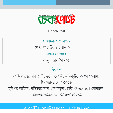
CheckPost
সম্পাদক ও প্রকাশক
শেখ শাহাউর রহমান বেলাল
প্রধান সম্পাদক
আব্দুল হাকীম রাজ
ঠিকানা
বাড়ি # ০৬, ব্লক # বি, ৩য় কলোনি, লালকুঠি, দারুস সালাম,
মিরপুর-১,ঢাকা-১২১৬
হবিগঞ্জ অফিস: বদিউজ্জামান খান সড়ক, হবিগঞ্জ-৩৩০০। মোবাইল:
০১৯৩১৪৬১৩৬৪, ০১৭৬৩৭১৫২৯১
কপিরাইট চেকপোস্ট © ২০২৬ । সর্বস্ব সংরক্ষিত