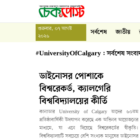
শুক্রবার, ০৭ আগস্ট
সর্বশেষ
জাতীয়
২০২৬
#UniversityOfCalgary : সর্বশেষ সংবা
ডাইনোসর পোশাকে
বিশ্বরেকর্ড, ক্যালগেরি
বিশ্ববিদ্যালয়ের কীর্তি
কানাডার University of Calgary তাদের ৬০তম
প্রতিষ্ঠাবার্ষিকী উদযাপন করেছে এক অভিনব আয়োজনের
মাধ্যমে, যা এনে দিয়েছে বিশ্বরেকর্ডের স্বীকৃতি।
বিশ্ববিদ্যালয়টি সবচেয়ে বেশি সংখ্যক মানুষের ডাইনোসর