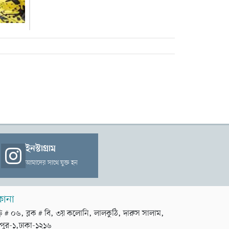
ইনস্টাগ্রাম
আমাদের সাথে যুক্ত হন
কানা
়ি # ০৬, ব্লক # বি, ৩য় কলোনি, লালকুঠি, দারুস সালাম,
পুর-১,ঢাকা-১২১৬