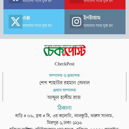
আমাদের সাথে যুক্ত হন
আমাদের সাথে যুক্ত হন
এক্স
ইনস্টাগ্রাম
আমাদের সাথে যুক্ত হন
আমাদের সাথে যুক্ত হন
CheckPost
সম্পাদক ও প্রকাশক
শেখ শাহাউর রহমান বেলাল
প্রধান সম্পাদক
আব্দুল হাকীম রাজ
ঠিকানা
বাড়ি # ০৬, ব্লক # বি, ৩য় কলোনি, লালকুঠি, দারুস সালাম,
মিরপুর-১,ঢাকা-১২১৬