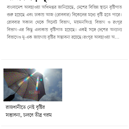
বাংলাদেশ আবহাওয়া অধিদপ্তর জানিয়েছে, দেশের বিভিন্ন স্থানে বৃষ্টিপাত
শুরু হয়েছে এবং ঢাকায় আজ (রোববার) বিকেলের মধ্যে বৃষ্টি হতে পারে।
রোববার সকাল থেকে সিলেট বিভাগ, ময়মনসিংহ বিভাগ ও রংপুর
বিভাগ-এর কিছু এলাকায় বৃষ্টিপাত হয়েছে। একই সঙ্গে দেশের অন্যান্য
বিভাগেও দু-এক জায়গায় বৃষ্টির সম্ভাবনা রয়েছে।রংপুর আবহাওয়া অফিস
সূত্রে জানা গেছে, গত ২৪ ঘণ্টায় রংপুর-এ ১২৬ দশমিক ৫ মিলিমিটার
বৃষ্টিপাত রেকর্ড করা হয়েছে, যা সাম্প্রতিক সময়ের মধ্যে উল্লেখযোগ্য।
পরবর্তী ২৪ ঘণ্টার পূর্বাভাসে বলা হয়েছে, রংপুর, ময়মনসিংহ ও সিলেট
বিভাগের কোথাও কোথাও দমকা বা ঝোড়ো হাওয়া, বিদ্যুৎ চমকানোসহ
বজ্রবৃষ্টি হতে পারে। এসব অঞ্চলের কিছু স্থানে মাঝারি থেকে অতি ভারী
বর্ষণের আশঙ্কাও রয়েছে।এ ছাড়া ঢাকা বিভাগ, রাজশাহী বিভাগ, খুলনা
বিভাগ, বরিশাল বিভাগ ও চট্টগ্রাম বিভাগ-এর দু-এক স্থানে বৃষ্টিপাত হতে
পারে।আবহাওয়া অধিদপ্তর আরও জানিয়েছে, রংপুর, রাজশাহী, ঢাকা,
ময়মনসিংহ ও সিলেট বিভাগের দিনের তাপমাত্রা ১ থেকে ২ ডিগ্রি
রাজধানীতে নেই বৃষ্টির
সেলসিয়াস কমতে পারে। দেশের অন্যত্রও তাপমাত্রা কিছুটা কমার
সম্ভাবনা, চলবে তীব্র গরম
সম্ভাবনা রয়েছে।বর্তমানে ঢাকাসহ কয়েকটি জেলার ওপর দিয়ে মৃদু
তাপপ্রবাহ বয়ে যাচ্ছে। তবে বৃষ্টির কারণে কিছু এলাকায় তা প্রশমিত হতে