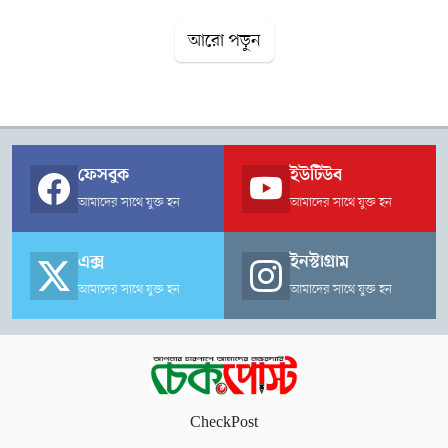
পারে।সিনোপটিক অবস্থায় বলা হয়েছে, লঘুচাপের বর্ধিতাংশ পশ্চিমবঙ্গ
আরো পড়ুন
থেকে উত্তর বঙ্গোপসাগর পর্যন্ত বিস্তৃত রয়েছে, যার প্রভাবে এই বৃষ্টিপাত
হচ্ছে।গতকাল দেশের সর্বোচ্চ তাপমাত্রা রেকর্ড করা হয় রাজশাহী-এ
৩৮.৪ ডিগ্রি সেলসিয়াস এবং সর্বনিম্ন তাপমাত্রা শ্রীমঙ্গল ও দিনাজপুর-এ
২০ ডিগ্রি সেলসিয়াস। ঢাকায় আজ দক্ষিণ ও দক্ষিণ-পশ্চিম দিক থেকে
ঘণ্টায় ১০-১৫ কিলোমিটার বেগে বাতাস প্রবাহিত হচ্ছে। সন্ধ্যা ৬টা ২৫
মিনিটে সূর্যাস্ত এবং আগামীকাল ভোর ৫টা ২৭ মিনিটে সূর্যোদয় হবে।
ফেসবুক
ইউটিউব
আমাদের সাথে যুক্ত হন
আমাদের সাথে যুক্ত হন
এক্স
ইনস্টাগ্রাম
আমাদের সাথে যুক্ত হন
আমাদের সাথে যুক্ত হন
CheckPost