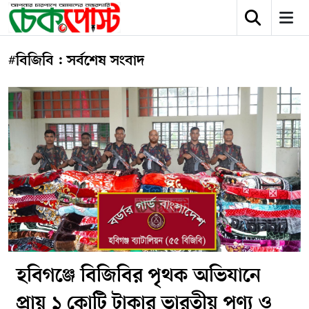
#বিজিবি : সর্বশেষ সংবাদ
হবিগঞ্জে বিজিবির পৃথক অভিযানে
প্রায় ১ কোটি টাকার ভারতীয় পণ্য ও