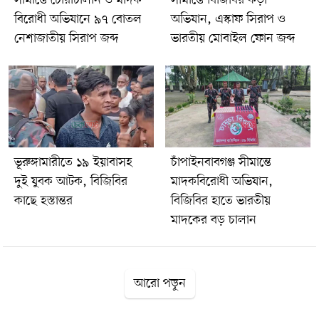
বিরোধী অভিযানে ৯৭ বোতল
অভিযান, এস্কাফ সিরাপ ও
নেশাজাতীয় সিরাপ জব্দ
ভারতীয় মোবাইল ফোন জব্দ
ভূরুঙ্গামারীতে ১৯ ইয়াবাসহ
চাঁপাইনবাবগঞ্জ সীমান্তে
দুই যুবক আটক, বিজিবির
মাদকবিরোধী অভিযান,
কাছে হস্তান্তর
বিজিবির হাতে ভারতীয়
মাদকের বড় চালান
আরো পড়ুন