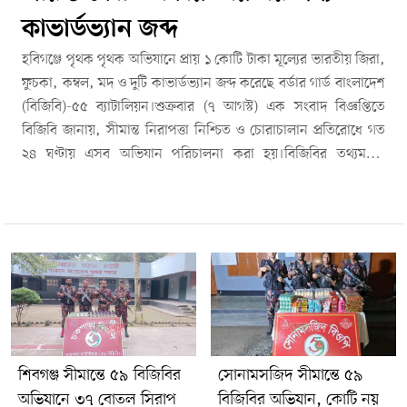
কাভার্ডভ্যান জব্দ
হবিগঞ্জে পৃথক পৃথক অভিযানে প্রায় ১ কোটি টাকা মূল্যের ভারতীয় জিরা,
ফুচকা, কম্বল, মদ ও দুটি কাভার্ডভ্যান জব্দ করেছে বর্ডার গার্ড বাংলাদেশ
(বিজিবি)-৫৫ ব্যাটালিয়ন।শুক্রবার (৭ আগস্ট) এক সংবাদ বিজ্ঞপ্তিতে
বিজিবি জানায়, সীমান্ত নিরাপত্তা নিশ্চিত ও চোরাচালান প্রতিরোধে গত
২৪ ঘণ্টায় এসব অভিযান পরিচালনা করা হয়।বিজিবির তথ্যমতে,
ভারতীয় অবৈধ পণ্য বহনকারী একটি কাভার্ডভ্যানের বিষয়ে গোপন
তথ্যের ভিত্তিতে মাধবপুর উপজেলার বেজুরা বাসস্টপ এলাকায় অস্থায়ী
চেকপোস্ট স্থাপন করে অভিযান চালানো হয়। রাত আনুমানিক ১টার দিকে
বিজিবির উপস্থিতি টের পেয়ে চোরাকারবারিরা কাভার্ডভ্যানটি ফেলে
পালিয়ে যায়। পরে পরিত্যক্ত অবস্থায় গাড়িটি উদ্ধার করে তল্লাশি চালিয়ে
বস্তার মধ্যে সুকৌশলে লুকানো বিপুল পরিমাণ ভারতীয় জিরা উদ্ধার করা
হয়। এ সময় জিরাসহ কাভার্ডভ্যানটি জব্দ করা হয়।একই দিনে ঢাকা-
সিলেট পুরাতন মহাসড়কের সাতছড়ি চাকলাপুঞ্জি চা-বাগান এলাকায়
পরিচালিত পৃথক অভিযানে আরেকটি কাভার্ডভ্যান থেকে ভারতীয় কম্বল
শিবগঞ্জ সীমান্তে ৫৯ বিজিবির
সোনামসজিদ সীমান্তে ৫৯
জব্দ করা হয়।এছাড়া সিন্দুরখান ও কাকমারাছড়া বিওপির টহল দল
অভিযানে ৩৭ বোতল সিরাপ
বিজিবির অভিযান, কোটি নয়