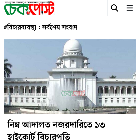
#বিচারব্যবস্থা : সর্বশেষ সংবাদ
নিম্ন আদালত নজরদারিতে ১৩
হাইকোর্ট বিচারপতি