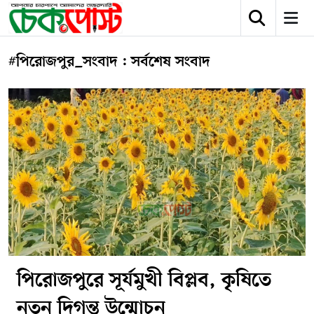
#পিরোজপুর_সংবাদ : সর্বশেষ সংবাদ
পিরোজপুরে সূর্যমুখী বিপ্লব, কৃষিতে
নতুন দিগন্ত উন্মোচন