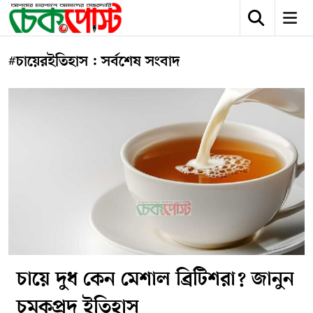
#চায়েরইতিহাস : সর্বশেষ সংবাদ
চায়ে দুধ কেন মেশাল ব্রিটিশরা? জানুন
চমকপ্রদ ইতিহাস