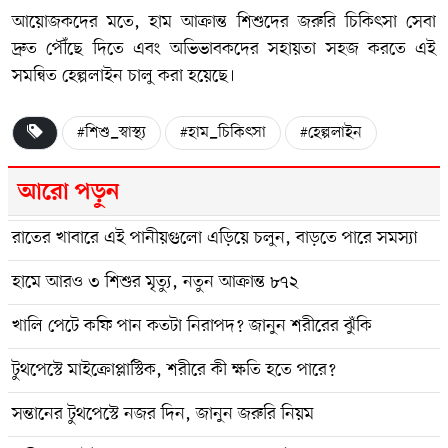
আয়োজকদের মতে, হাম আক্রান্ত শিশুদের জরুরি চিকিৎসা সেবা
দ্রুত পৌঁছে দিতে এবং অভিভাবকদের সহায়তা সহজ করতে এই
সমন্বিত হেল্পলাইন চালু করা হয়েছে।
#শিশু_স্বাস্থ্য
#হাম_চিকিৎসা
#হেল্পলাইন
আরো পড়ুন
রাতের খাবারে এই পানীয়গুলো এড়িয়ে চলুন, বাড়তে পারে সমস্যা
হামে আরও ৩ শিশুর মৃত্যু, নতুন আক্রান্ত ৮৭২
খালি পেটে কফি পান কতটা নিরাপদ? জানুন শরীরের ঝুঁকি
টুথপেস্টে মাইক্রোপ্লাস্টিক, শরীরে কী ক্ষতি হতে পারে?
সন্তানের টুথপেস্টে নজর দিন, জানুন জরুরি নিয়ম