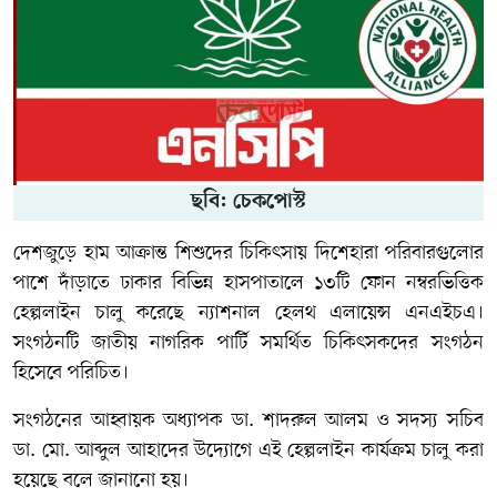
ছবি: চেকপোস্ট
দেশজুড়ে হাম আক্রান্ত শিশুদের চিকিৎসায় দিশেহারা পরিবারগুলোর
পাশে দাঁড়াতে ঢাকার বিভিন্ন হাসপাতালে ১৩টি ফোন নম্বরভিত্তিক
হেল্পলাইন চালু করেছে
ন্যাশনাল হেলথ এলায়েন্স
এনএইচএ।
সংগঠনটি
জাতীয় নাগরিক পার্টি
সমর্থিত চিকিৎসকদের সংগঠন
হিসেবে পরিচিত।
সংগঠনের আহ্বায়ক অধ্যাপক ডা. শাদরুল আলম ও সদস্য সচিব
ডা. মো. আব্দুল আহাদের উদ্যোগে এই হেল্পলাইন কার্যক্রম চালু করা
হয়েছে বলে জানানো হয়।