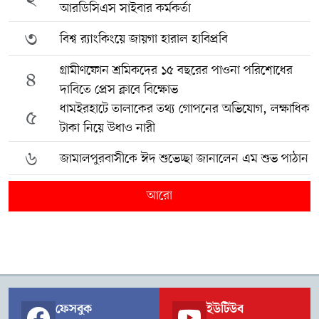
আরডিসিএস সাইবার কর্মকর্তা
৩
বিশ্ব র‍্যাংকিংয়ে জায়গা হারাল হাবিপ্রবি
গ্রামীণফোন শ্রমিকদের ১৫ বছরের পাওনা পরিশোধের
৪
দাবিতে প্রেস ক্লাবে বিক্ষোভ
ধামইরহাটে তালাকের তথ্য গোপনের অভিযোগ, লক্ষাধিক
৫
টাকা নিয়ে উধাও নারী
৬
জামালপুরবাসীকে ঈদ শুভেচ্ছা জানালেন এম শুভ পাঠান
আরো
ফেসবুক
ইউটিউব