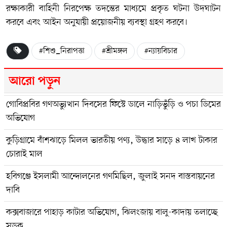
রক্ষাকারী বাহিনী নিরপেক্ষ তদন্তের মাধ্যমে প্রকৃত ঘটনা উদঘাটন
করবে এবং আইন অনুযায়ী প্রয়োজনীয় ব্যবস্থা গ্রহণ করবে।
#শিশু_নিরাপত্তা
#শ্রীমঙ্গল
#ন্যায়বিচার
আরো পড়ুন
গোবিপ্রবির গণঅভ্যুত্থান দিবসের ফিস্টে ডালে নাড়িভুঁড়ি ও পচা ডিমের
অভিযোগ
কুড়িগ্রামে বাঁশঝাড়ে মিলল ভারতীয় পণ্য, উদ্ধার সাড়ে ৪ লাখ টাকার
চোরাই মাল
হবিগঞ্জে ইসলামী আন্দোলনের গণমিছিল, জুলাই সনদ বাস্তবায়নের
দাবি
কক্সবাজারে পাহাড় কাটার অভিযোগ, ঝিলংজায় বালু-কাদায় তলাচ্ছে
সড়ক