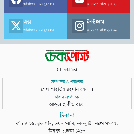
আমাদের সাথে যুক্ত হন
আমাদের সাথে যুক্ত হন
এক্স
ইনস্টাগ্রাম
আমাদের সাথে যুক্ত হন
আমাদের সাথে যুক্ত হন
CheckPost
সম্পাদক ও প্রকাশক
শেখ শাহাউর রহমান বেলাল
প্রধান সম্পাদক
আব্দুল হাকীম রাজ
ঠিকানা
বাড়ি # ০৬, ব্লক # বি, ৩য় কলোনি, লালকুঠি, দারুস সালাম,
মিরপুর-১,ঢাকা-১২১৬