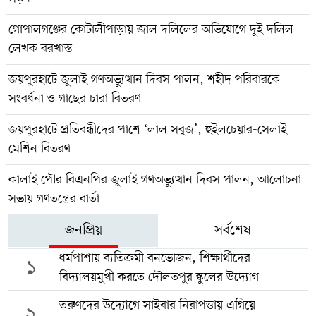
গোপালগঞ্জের কোটালীপাড়ায় জাল দলিলের অভিযোগে দুই দলিল
লেখক বরখাস্ত
জয়পুরহাটে জুলাই গণঅভ্যুত্থান দিবস পালন, শহীদ পরিবারকে
সংবর্ধনা ও গাছের চারা বিতরণ
জয়পুরহাটে প্রতিবন্ধীদের পাশে ‘লাল সবুজ’, হুইলচেয়ার-সেলাই
মেশিন বিতরণ
কালাই পৌর বিএনপির জুলাই গণঅভ্যুত্থান দিবস পালন, আলোচনা
সভায় গণতন্ত্রের বার্তা
জনপ্রিয়
সর্বশেষ
ধর্মপাশায় ব্যতিক্রমী বনভোজন, শিক্ষার্থীদের
১
বিদ্যালয়মুখী করতে দৌলতপুর স্কুলের উদ্যোগ
তরুণদের উদ্যোগে সাইবার নিরাপত্তায় এগিয়ে
২