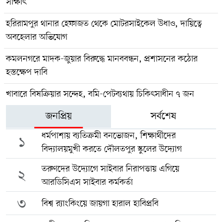
সাক্ষাৎ
হরিরামপুর থানার হেফাজত থেকে মোটরসাইকেল উধাও, দায়িত্বে
অবহেলার অভিযোগ
কমলনগরে মাদক-জুয়ার বিরুদ্ধে মানববন্ধন, প্রশাসনের কঠোর
হস্তক্ষেপ দাবি
খাবারে বিষক্রিয়ার সন্দেহ, বমি-পেটব্যথায় চিকিৎসাধীন ৭ জন
জনপ্রিয়
সর্বশেষ
ধর্মপাশায় ব্যতিক্রমী বনভোজন, শিক্ষার্থীদের
১
বিদ্যালয়মুখী করতে দৌলতপুর স্কুলের উদ্যোগ
তরুণদের উদ্যোগে সাইবার নিরাপত্তায় এগিয়ে
২
আরডিসিএস সাইবার কর্মকর্তা
৩
বিশ্ব র‍্যাংকিংয়ে জায়গা হারাল হাবিপ্রবি