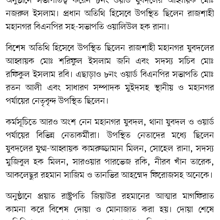
অনুষ্ঠানে সভাপতিত্ব করেন ৮নং ওয়ার্ড যুবদলের আহ্বায়ক মোঃ
নজরুল ইসলাম। প্রধান অতিথি হিসেবে উপস্থিত ছিলেন রাজশাহী
মহানগর বিএনপির সহ-সভাপতি ওয়ালিউল হক রানা।
বিশেষ অতিথি হিসেবে উপস্থিত ছিলেন রাজশাহী মহানগর যুবদলের
আহ্বায়ক মোঃ শরিফুল ইসলাম জনি এবং সদস্য সচিব মোঃ
রফিকুল ইসলাম রবি। এছাড়াও ৮নং ওয়ার্ড বিএনপির সভাপতি মোঃ
রতন আলী এবং সাধারণ সম্পাদক মুইদসহ স্থানীয় ও মহানগর
পর্যায়ের নেতৃবৃন্দ উপস্থিত ছিলেন।
কর্মসূচিতে আরও অংশ নেন মহানগর যুবদল, থানা যুবদল ও ওয়ার্ড
পর্যায়ের বিভিন্ন নেতাকর্মীরা। উপস্থিত নেতাদের মধ্যে ছিলেন
যুবদলের যুগ্ম-আহ্বায়ক কামরুজ্জামান মিলন, সোহেল রানা, সদস্য
মুজিবুল হক মিলন, সারওয়ার পারভেজ রকি, নীরব খাঁন তারেক,
আকলেছুর রহমান সাজিম ও তানভির আহম্মেদ ফিরোজসহ অনেকে।
অনুষ্ঠানে প্রয়াত রাষ্ট্রপতি জিয়াউর রহমানের আত্মার মাগফিরাত
কামনা করে বিশেষ দোয়া ও মোনাজাত করা হয়। দোয়া শেষে