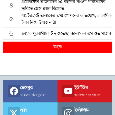
গ্রামীণফোন শ্রমিকদের ১৫ বছরের পাওনা পরিশোধের
৪
দাবিতে প্রেস ক্লাবে বিক্ষোভ
ধামইরহাটে তালাকের তথ্য গোপনের অভিযোগ, লক্ষাধিক
৫
টাকা নিয়ে উধাও নারী
৬
জামালপুরবাসীকে ঈদ শুভেচ্ছা জানালেন এম শুভ পাঠান
আরো
ফেসবুক
ইউটিউব
আমাদের সাথে যুক্ত হন
আমাদের সাথে যুক্ত হন
এক্স
ইনস্টাগ্রাম