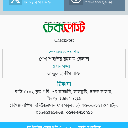
আমাদের সাথে যুক্ত হন
আমাদের সাথে যুক্ত হন
CheckPost
সম্পাদক ও প্রকাশক
শেখ শাহাউর রহমান বেলাল
প্রধান সম্পাদক
আব্দুল হাকীম রাজ
ঠিকানা
বাড়ি # ০৬, ব্লক # বি, ৩য় কলোনি, লালকুঠি, দারুস সালাম,
মিরপুর-১,ঢাকা-১২১৬
হবিগঞ্জ অফিস: বদিউজ্জামান খান সড়ক, হবিগঞ্জ-৩৩০০। মোবাইল:
০১৯৩১৪৬১৩৬৪, ০১৭৬৩৭১৫২৯১
কপিরাইট চেকপোস্ট © ২০২৬ । সর্বস্ব সংরক্ষিত