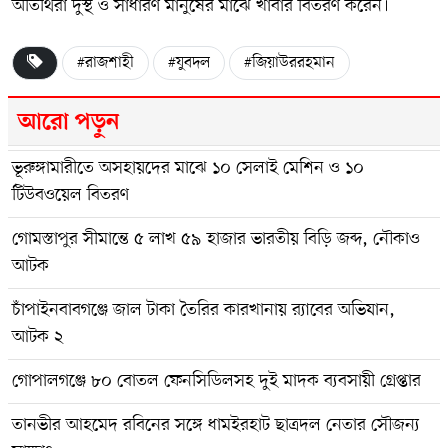
অতিথিরা দুস্থ ও সাধারণ মানুষের মাঝে খাবার বিতরণ করেন।
#রাজশাহী
#যুবদল
#জিয়াউররহমান
আরো পড়ুন
ভূরুঙ্গামারীতে অসহায়দের মাঝে ১০ সেলাই মেশিন ও ১০
টিউবওয়েল বিতরণ
গোমস্তাপুর সীমান্তে ৫ লাখ ৫৯ হাজার ভারতীয় বিড়ি জব্দ, নৌকাও
আটক
চাঁপাইনবাবগঞ্জে জাল টাকা তৈরির কারখানায় র‌্যাবের অভিযান,
আটক ২
গোপালগঞ্জে ৮০ বোতল ফেনসিডিলসহ দুই মাদক ব্যবসায়ী গ্রেপ্তার
তানভীর আহমেদ রবিনের সঙ্গে ধামইরহাট ছাত্রদল নেতার সৌজন্য