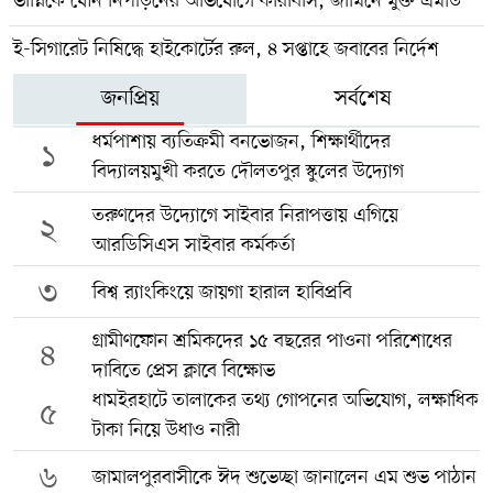
ভাগ্নিকে যৌন নিপীড়নের অভিযোগে কারাবাস, জামিনে মুক্ত এমডি
ই-সিগারেট নিষিদ্ধে হাইকোর্টের রুল, ৪ সপ্তাহে জবাবের নির্দেশ
জনপ্রিয়
সর্বশেষ
ধর্মপাশায় ব্যতিক্রমী বনভোজন, শিক্ষার্থীদের
১
বিদ্যালয়মুখী করতে দৌলতপুর স্কুলের উদ্যোগ
তরুণদের উদ্যোগে সাইবার নিরাপত্তায় এগিয়ে
২
আরডিসিএস সাইবার কর্মকর্তা
৩
বিশ্ব র‍্যাংকিংয়ে জায়গা হারাল হাবিপ্রবি
গ্রামীণফোন শ্রমিকদের ১৫ বছরের পাওনা পরিশোধের
৪
দাবিতে প্রেস ক্লাবে বিক্ষোভ
ধামইরহাটে তালাকের তথ্য গোপনের অভিযোগ, লক্ষাধিক
৫
টাকা নিয়ে উধাও নারী
৬
জামালপুরবাসীকে ঈদ শুভেচ্ছা জানালেন এম শুভ পাঠান