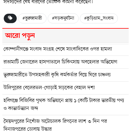
সদস্যদের ধৈর্য ধারণের তৌফিক কামনা করেছেন।
#ভুরুঙ্গামারী
#সড়কদুর্ঘটনা
#কুড়িগ্রাম_সংবাদ
আরো পড়ুন
কোম্পানীগঞ্জে সংবাদ সংগ্রহ শেষে সাংবাদিকের ওপর হামলা
রাঙামাটি জেনারেল হাসপাতালে চিকিৎসায় অবহেলার অভিযোগ
ভূরুঙ্গামারীতে উপসহকারী কৃষি কর্মকর্তার বিয়ে ঘিরে চাঞ্চল্য
উলিপুরের বেলেরতল-গোড়াই সড়কের বেহাল দশা
হবিগঞ্জে বিজিবির পৃথক অভিযানে প্রায় ১ কোটি টাকার ভারতীয় পণ্য
ও কাভার্ডভ্যান জব্দ
সৈয়দপুরের নিখোঁজ অটোচালক রিপনের লাশ ৩ দিন পর
দিনাজপুরের ডোবায় উদ্ধার