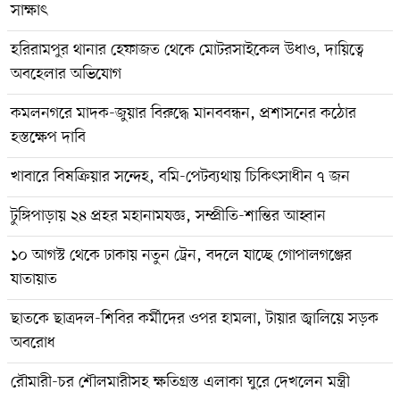
সাক্ষাৎ
হরিরামপুর থানার হেফাজত থেকে মোটরসাইকেল উধাও, দায়িত্বে
অবহেলার অভিযোগ
কমলনগরে মাদক-জুয়ার বিরুদ্ধে মানববন্ধন, প্রশাসনের কঠোর
হস্তক্ষেপ দাবি
খাবারে বিষক্রিয়ার সন্দেহ, বমি-পেটব্যথায় চিকিৎসাধীন ৭ জন
টুঙ্গিপাড়ায় ২৪ প্রহর মহানামযজ্ঞ, সম্প্রীতি-শান্তির আহ্বান
১০ আগস্ট থেকে ঢাকায় নতুন ট্রেন, বদলে যাচ্ছে গোপালগঞ্জের
যাতায়াত
ছাতকে ছাত্রদল-শিবির কর্মীদের ওপর হামলা, টায়ার জ্বালিয়ে সড়ক
অবরোধ
রৌমারী-চর শৌলমারীসহ ক্ষতিগ্রস্ত এলাকা ঘুরে দেখলেন মন্ত্রী