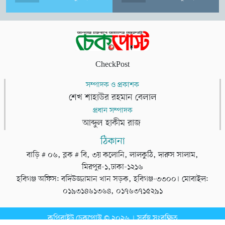
CheckPost
সম্পাদক ও প্রকাশক
শেখ শাহাউর রহমান বেলাল
প্রধান সম্পাদক
আব্দুল হাকীম রাজ
ঠিকানা
বাড়ি # ০৬, ব্লক # বি, ৩য় কলোনি, লালকুঠি, দারুস সালাম,
মিরপুর-১,ঢাকা-১২১৬
হবিগঞ্জ অফিস: বদিউজ্জামান খান সড়ক, হবিগঞ্জ-৩৩০০। মোবাইল:
০১৯৩১৪৬১৩৬৪, ০১৭৬৩৭১৫২৯১
কপিরাইট চেকপোস্ট © ২০২৬ । সর্বস্ব সংরক্ষিত