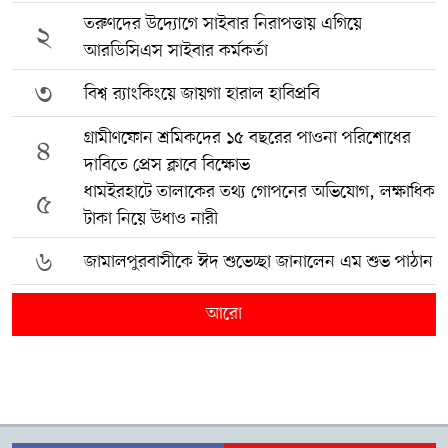
তরুণদের উদ্যোগে সাইবার নিরাপত্তায় এগিয়ে
২
আরডিসিএস সাইবার কর্মকর্তা
৩
বিশ্ব র‍্যাংকিংয়ে জায়গা হারাল হাবিপ্রবি
গ্রামীণফোন শ্রমিকদের ১৫ বছরের পাওনা পরিশোধের
৪
দাবিতে প্রেস ক্লাবে বিক্ষোভ
ধামইরহাটে তালাকের তথ্য গোপনের অভিযোগ, লক্ষাধিক
৫
টাকা নিয়ে উধাও নারী
৬
জামালপুরবাসীকে ঈদ শুভেচ্ছা জানালেন এম শুভ পাঠান
আরো