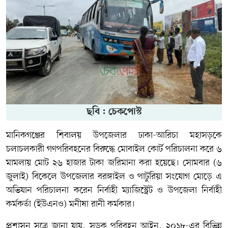
ছবি : চেকপোস্ট
মানিকগঞ্জের শিবালয় উপজেলার ঢাকা-আরিচা মহাসড়কে
চলাচলকারী গণপরিবহনের বিরুদ্ধে মোবাইল কোর্ট পরিচালনা করে ৬
মামলায় মোট ২৬ হাজার টাকা জরিমানা করা হয়েছে। সোমবার (৬
জুলাই) বিকেলে উপজেলার বরঙ্গাইল ও পাটুরিয়া সংযোগ মোড়ে এ
অভিযান পরিচালনা করেন নির্বাহী ম্যাজিস্ট্রেট ও উপজেলা নির্বাহী
কর্মকর্তা (ইউএনও) মনীষা রানী কর্মকার।
প্রশাসন সূত্রে জানা যায়, সড়ক পরিবহন আইন, ২০১৮-এর বিভিন্ন