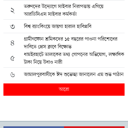
তরুণদের উদ্যোগে সাইবার নিরাপত্তায় এগিয়ে
২
আরডিসিএস সাইবার কর্মকর্তা
৩
বিশ্ব র‍্যাংকিংয়ে জায়গা হারাল হাবিপ্রবি
গ্রামীণফোন শ্রমিকদের ১৫ বছরের পাওনা পরিশোধের
৪
দাবিতে প্রেস ক্লাবে বিক্ষোভ
ধামইরহাটে তালাকের তথ্য গোপনের অভিযোগ, লক্ষাধিক
৫
টাকা নিয়ে উধাও নারী
৬
জামালপুরবাসীকে ঈদ শুভেচ্ছা জানালেন এম শুভ পাঠান
আরো