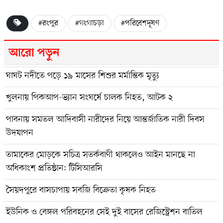
#রংপুর
#গংগাচড়া
#পরিবেশদূষণ
আরো পড়ুন
ঘাঘট নদীতে পড়ে ১৯ মাসের শিশুর মর্মান্তিক মৃত্যু
খুলনায় পিকআপ-ভ্যান সংঘর্ষে চালক নিহত, আটক ২
পাবনায় সমতল আদিবাসী নারীদের নিয়ে আন্তর্জাতিক নারী দিবস
উদযাপন
তামাকের মোড়কে সচিত্র সতর্কবাণী থাকলেও আইন মানছে না
অধিকাংশ প্রতিষ্ঠান: টিসিআরসি
সৈয়দপুরে বাসচাপায় সবজি বিক্রেতা কৃষক নিহত
ইউনিক ও বেঙ্গল পরিবহনের সেই দুই বাসের রেজিস্ট্রেশন বাতিল