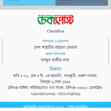
CheckPost
সম্পাদক ও প্রকাশক
শেখ শাহাউর রহমান বেলাল
প্রধান সম্পাদক
আব্দুল হাকীম রাজ
ঠিকানা
বাড়ি # ০৬, ব্লক # বি, ৩য় কলোনি, লালকুঠি, দারুস সালাম,
মিরপুর-১,ঢাকা-১২১৬
হবিগঞ্জ অফিস: বদিউজ্জামান খান সড়ক, হবিগঞ্জ-৩৩০০। মোবাইল:
০১৯৩১৪৬১৩৬৪, ০১৭৬৩৭১৫২৯১
কপিরাইট চেকপোস্ট © ২০২৬ । সর্বস্ব সংরক্ষিত