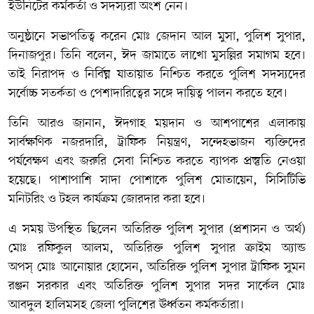
ইউনিটের কর্মকর্তা ও সদস্যরা অংশ নেন।
অনুষ্ঠানে সভাপতিত্ব করেন
মোঃ জেদান আল মুসা
, পুলিশ সুপার,
দিনাজপুর। তিনি বলেন, ঈদ জামাতে লাখো মুসল্লির সমাগম হবে।
তাই নিরাপদ ও নির্বিঘ্ন যাতায়াত নিশ্চিত করতে পুলিশ সদস্যদের
সর্বোচ্চ সতর্কতা ও পেশাদারিত্বের সঙ্গে দায়িত্ব পালন করতে হবে।
তিনি আরও জানান, ঈদগাহ ময়দান ও আশপাশের এলাকায়
সার্বক্ষণিক নজরদারি, ট্রাফিক নিয়ন্ত্রণ, সন্দেহভাজন ব্যক্তিদের
পর্যবেক্ষণ এবং জরুরি সেবা নিশ্চিত করতে ব্যাপক প্রস্তুতি নেওয়া
হয়েছে। পাশাপাশি সাদা পোশাকে পুলিশ মোতায়েন, সিসিটিভি
মনিটরিং ও টহল কার্যক্রম জোরদার করা হবে।
এ সময় উপস্থিত ছিলেন অতিরিক্ত পুলিশ সুপার (প্রশাসন ও অর্থ)
মোঃ রফিকুল আলম
, অতিরিক্ত পুলিশ সুপার ক্রাইম অ্যান্ড
অপস্
মোঃ আনোয়ার হোসেন
, অতিরিক্ত পুলিশ সুপার ট্রাফিক
সুমন
রঞ্জন সরকার
এবং অতিরিক্ত পুলিশ সুপার সদর সার্কেল
মোঃ
আবদুল হালিম
সহ জেলা পুলিশের ঊর্ধ্বতন কর্মকর্তারা।