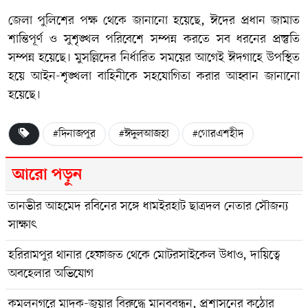
জেলা পুলিশের পক্ষ থেকে জানানো হয়েছে, ঈদের প্রধান জামাত
শান্তিপূর্ণ ও সুশৃঙ্খল পরিবেশে সম্পন্ন করতে সব ধরনের প্রস্তুতি
সম্পন্ন হয়েছে। মুসল্লিদের নির্ধারিত সময়ের আগেই ঈদগাহে উপস্থিত
হয়ে আইন-শৃঙ্খলা বাহিনীকে সহযোগিতা করার আহ্বান জানানো
হয়েছে।
#দিনাজপুর
#ঈদুলআজহা
#গোরএশহীদ
আরো পড়ুন
তানভীর আহমেদ রবিনের সঙ্গে ধামইরহাট ছাত্রদল নেতার সৌজন্য
সাক্ষাৎ
হরিরামপুর থানার হেফাজত থেকে মোটরসাইকেল উধাও, দায়িত্বে
অবহেলার অভিযোগ
কমলনগরে মাদক-জুয়ার বিরুদ্ধে মানববন্ধন, প্রশাসনের কঠোর