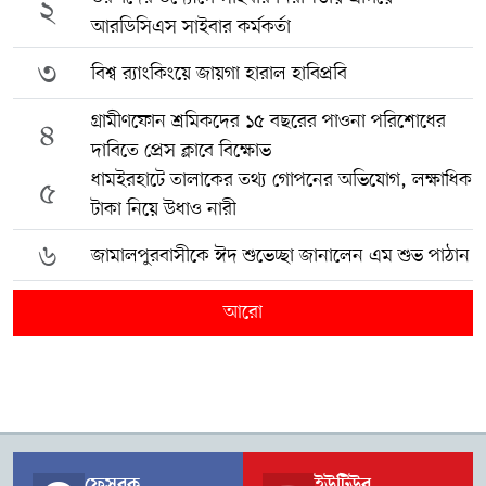
২
আরডিসিএস সাইবার কর্মকর্তা
৩
বিশ্ব র‍্যাংকিংয়ে জায়গা হারাল হাবিপ্রবি
গ্রামীণফোন শ্রমিকদের ১৫ বছরের পাওনা পরিশোধের
৪
দাবিতে প্রেস ক্লাবে বিক্ষোভ
ধামইরহাটে তালাকের তথ্য গোপনের অভিযোগ, লক্ষাধিক
৫
টাকা নিয়ে উধাও নারী
৬
জামালপুরবাসীকে ঈদ শুভেচ্ছা জানালেন এম শুভ পাঠান
আরো
ফেসবুক
ইউটিউব