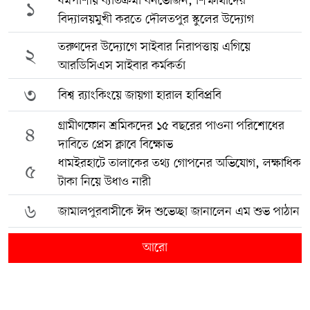
ধর্মপাশায় ব্যতিক্রমী বনভোজন, শিক্ষার্থীদের
১
বিদ্যালয়মুখী করতে দৌলতপুর স্কুলের উদ্যোগ
তরুণদের উদ্যোগে সাইবার নিরাপত্তায় এগিয়ে
২
আরডিসিএস সাইবার কর্মকর্তা
৩
বিশ্ব র‍্যাংকিংয়ে জায়গা হারাল হাবিপ্রবি
গ্রামীণফোন শ্রমিকদের ১৫ বছরের পাওনা পরিশোধের
৪
দাবিতে প্রেস ক্লাবে বিক্ষোভ
ধামইরহাটে তালাকের তথ্য গোপনের অভিযোগ, লক্ষাধিক
৫
টাকা নিয়ে উধাও নারী
৬
জামালপুরবাসীকে ঈদ শুভেচ্ছা জানালেন এম শুভ পাঠান
আরো