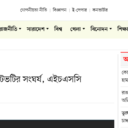
গোপনীয়তা নীতি
বিজ্ঞাপন
ই-পেপার
কনভার্টার
রাজনীতি
সারাদেশ
বিশ্ব
খেলা
বিনোদন
শিক্ষ
আ
কোম
ভটির সংঘর্ষ, এইচএসসি
হা
রা
অভ
ভূর
চাঞ্