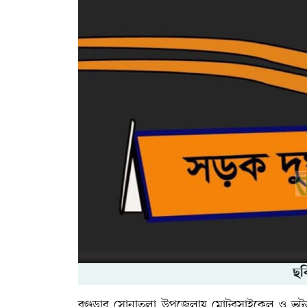
ছব
বগুড়ার সোনাতলা উপজেলায় মোটরসাইকেল ও ভটভটির