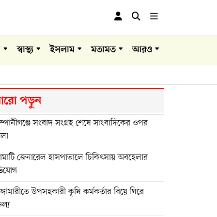
া
স্বাস্থ্য
ইসলাম
মতামত
আরও
রো পড়ুন
্পানীগঞ্জে সংবাদ সংগ্রহ শেষে সাংবাদিকের ওপর
মলা
ঙামাটি জেনারেল হাসপাতালে চিকিৎসায় অবহেলার
িযোগ
ুঙ্গামারীতে উপসহকারী কৃষি কর্মকর্তার বিয়ে ঘিরে
চল্য