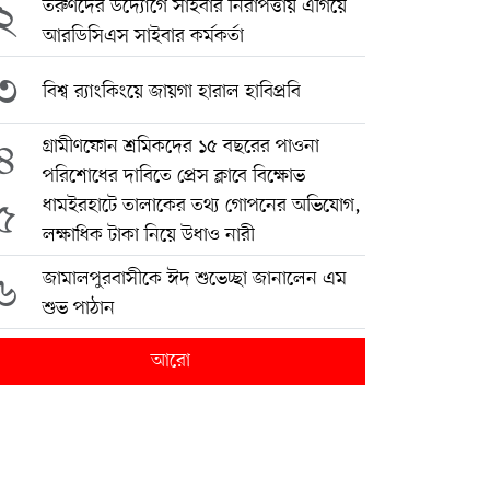
২
তরুণদের উদ্যোগে সাইবার নিরাপত্তায় এগিয়ে
আরডিসিএস সাইবার কর্মকর্তা
৩
বিশ্ব র‍্যাংকিংয়ে জায়গা হারাল হাবিপ্রবি
৪
গ্রামীণফোন শ্রমিকদের ১৫ বছরের পাওনা
পরিশোধের দাবিতে প্রেস ক্লাবে বিক্ষোভ
৫
ধামইরহাটে তালাকের তথ্য গোপনের অভিযোগ,
লক্ষাধিক টাকা নিয়ে উধাও নারী
৬
জামালপুরবাসীকে ঈদ শুভেচ্ছা জানালেন এম
শুভ পাঠান
আরো