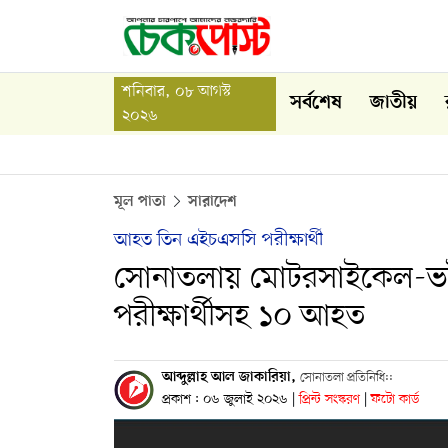
শনিবার, ০৮ আগস্ট
সর্বশেষ
জাতীয়
২০২৬
মূল পাতা
সারাদেশ
আহত তিন এইচএসসি পরীক্ষার্থী
সোনাতলায় মোটরসাইকেল-ভট
পরীক্ষার্থীসহ ১০ আহত
আব্দুল্লাহ আল জাকারিয়া,
সোনাতলা প্রতিনিধি::
প্রকাশ : ০৬ জুলাই ২০২৬
|
প্রিন্ট সংস্করণ
|
ফটো কার্ড