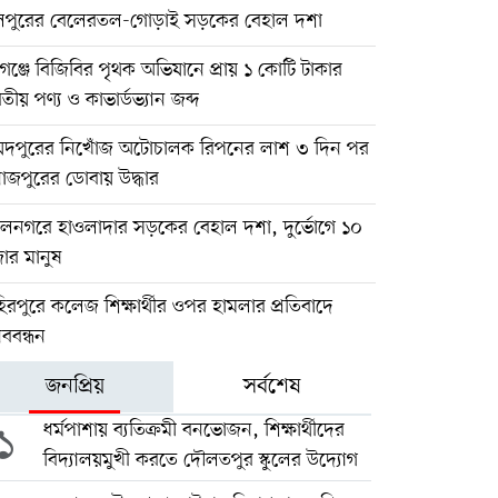
িপুরের বেলেরতল-গোড়াই সড়কের বেহাল দশা
গঞ্জে বিজিবির পৃথক অভিযানে প্রায় ১ কোটি টাকার
তীয় পণ্য ও কাভার্ডভ্যান জব্দ
য়দপুরের নিখোঁজ অটোচালক রিপনের লাশ ৩ দিন পর
াজপুরের ডোবায় উদ্ধার
লনগরে হাওলাদার সড়কের বেহাল দশা, দুর্ভোগে ১০
ার মানুষ
িরপুরে কলেজ শিক্ষার্থীর ওপর হামলার প্রতিবাদে
ববন্ধন
জনপ্রিয়
সর্বশেষ
১
ধর্মপাশায় ব্যতিক্রমী বনভোজন, শিক্ষার্থীদের
বিদ্যালয়মুখী করতে দৌলতপুর স্কুলের উদ্যোগ