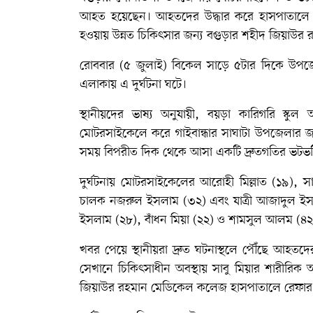
আহত হয়েছেন। আহতদের উদ্ধার করে হাসপাতালে ভ
হওয়ায় উন্নত চিকিৎসার জন্য বগুড়ার শহীদ জিয়াউ
রোববার (৫ জুলাই) বিকেল সাড়ে ৫টার দিকে উপজেলার 
এলাকায় এ দুর্ঘটনা ঘটে।
স্থানীয়দের ভাষ্য অনুযায়ী, বয়ড়া কারিগরি স্কুল
মোটরসাইকেলে করে গাইবান্ধার সাঘাটা উপজেলার জন্ত
সময় বিপরীত দিক থেকে আসা একটি দ্রুতগতির ভটভটি
দুর্ঘটনায় মোটরসাইকেলের আরোহী মিল্লাত (১৯), 
চালক নজরুল ইসলাম (৩২) এবং যাত্রী আজাদুল ইসল
ইসলাম (২৮), বাঁধন মিয়া (২২) ও শামসুল আলম (
খবর পেয়ে স্থানীয়রা দ্রুত ঘটনাস্থলে পৌঁছে আহতদের 
সেখানে চিকিৎসাধীন অবস্থায় সাবু মিয়ার শারীরিক 
জিয়াউর রহমান মেডিকেল কলেজ হাসপাতালে রেফার