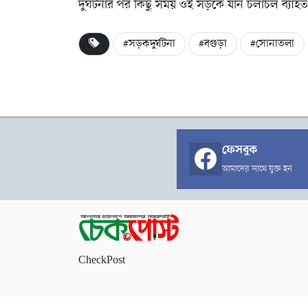
দুর্ঘটনার পর কিছু সময় ওই সড়কে যান চলাচল ব্যাহত
#সড়কদুর্ঘটনা
#বগুড়া
#সোনাতলা
ফেসবুক
আমাদের সাথে যুক্ত হন
CheckPost