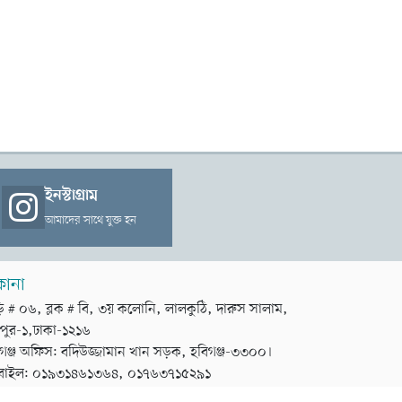
ইনস্টাগ্রাম
আমাদের সাথে যুক্ত হন
কানা
়ি # ০৬, ব্লক # বি, ৩য় কলোনি, লালকুঠি, দারুস সালাম,
পুর-১,ঢাকা-১২১৬
গঞ্জ অফিস: বদিউজ্জামান খান সড়ক, হবিগঞ্জ-৩৩০০।
বাইল: ০১৯৩১৪৬১৩৬৪, ০১৭৬৩৭১৫২৯১