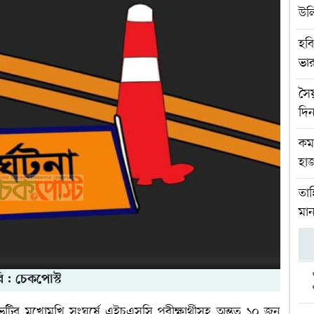
উল
হবি
ভার
সৈ
দিন
কম
হাজ
তাহ
মান
ি : চেকপোস্ট
 মুখোমুখি সংঘর্ষে এইচএসসি পরীক্ষার্থীসহ অন্তত ১০ জন