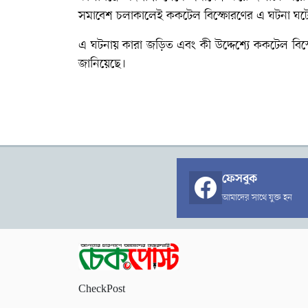
সমাবেশ চলাকালেই ককটেল বিস্ফোরণের এ ঘটনা ঘট
এ ঘটনায় কারা জড়িত এবং কী উদ্দেশ্যে ককটেল বিস্ফোর
জানিয়েছে।
ফেসবুক
আমাদের সাথে যুক্ত হন
CheckPost