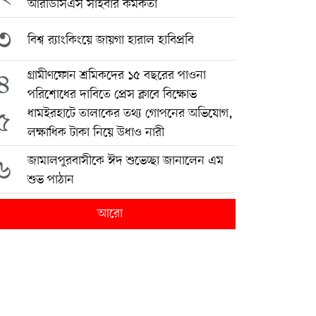
আরডিসিএস সাইবার কর্মকর্তা
৩
বিশ্ব র‍্যাংকিংয়ে জায়গা হারাল হাবিপ্রবি
৪
গ্রামীণফোন শ্রমিকদের ১৫ বছরের পাওনা
পরিশোধের দাবিতে প্রেস ক্লাবে বিক্ষোভ
৫
ধামইরহাটে তালাকের তথ্য গোপনের অভিযোগ,
লক্ষাধিক টাকা নিয়ে উধাও নারী
৬
জামালপুরবাসীকে ঈদ শুভেচ্ছা জানালেন এম
শুভ পাঠান
আরো