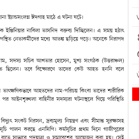
 স্ট্যান্ডসংলগ্ন ঈদগাহ মাঠে এ ঘটনা ঘটে।
য়ক ইঞ্জিনিয়ার নাবিলা তাসনিদ বক্তব্য দিচ্ছিলেন। এ সময় হঠাৎ
পস্থিত নেতাকর্মীদের মধ্যে আতঙ্ক ছড়িয়ে পড়ে। অনেকে নিরাপদ
ম, সদস্য সচিব আখতার হোসেন, মুখ্য সংগঠক (উত্তরাঞ্চল)
থিত ছিলেন। তবে বিস্ফোরণে তাদের কেউ আহত হননি বলে
 তাৎক্ষণিকভাবে আহতদের নাম-পরিচয় কিংবা তাদের শারীরিক
র পর আইনশৃঙ্খলা বাহিনীর সদস্যরা ঘটনাস্থলে গিয়ে পরিস্থিতি
 বিদ্যুৎ সংকট নিরসন, দ্রব্যমূল্য নিয়ন্ত্রণ এবং সীমান্ত সুরক্ষাসহ
র্মসূচি পালন করছে এনসিপি। কর্মসূচির প্রথম দিনে গাজীপুরের
রে রাতে সাভারে পদযাত্রা ও সমাবেশের আয়োজন করা হয়। সেই