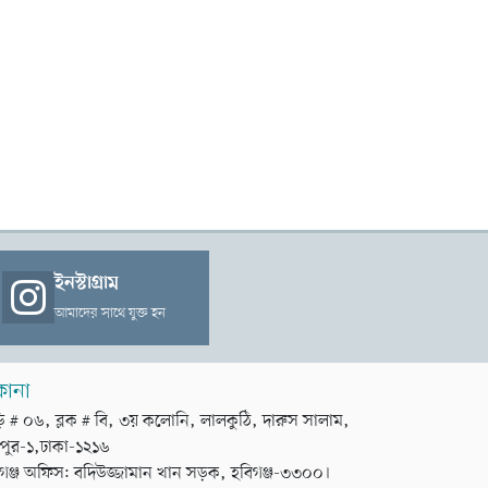
ইনস্টাগ্রাম
আমাদের সাথে যুক্ত হন
কানা
়ি # ০৬, ব্লক # বি, ৩য় কলোনি, লালকুঠি, দারুস সালাম,
পুর-১,ঢাকা-১২১৬
গঞ্জ অফিস: বদিউজ্জামান খান সড়ক, হবিগঞ্জ-৩৩০০।