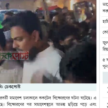
তার
করু
হাস
কো
জুল
রিয
৫ আ
পুন
ি: চেকপোস্ট
-পরবর্তী সমাবেশ চলাকালে ককটেল বিস্ফোরণের ঘটনা ঘটেছে। এ
 বিস্ফোরণের পর সমাবেশস্থলে আতঙ্ক ছড়িয়ে পড়ে এবং