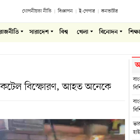
গোপনীয়তা নীতি
বিজ্ঞাপন
ই-পেপার
কনভার্টার
রাজনীতি
সারাদেশ
বিশ্ব
খেলা
বিনোদন
শিক্ষ
আ
বা
ককটেল বিস্ফোরণ, আহত অনেকে
বি
বা
বি
ভা
হা