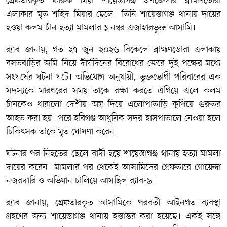
গ্রেফতারকৃত ফারুক মিয়া শায়েস্তাগঞ্জ উপজেলার ব্রাহ্মণডোরা
এলাকার মৃত শহিদ মিয়ার ছেলে। তিনি শায়েস্তাগঞ্জ থানায় দায়ের
হওয়া
কলম চাঁন হত্যা মামলার
১ নম্বর এজাহারভুক্ত আসামি।
র‍্যাব জানায়, গত
২৭ জুন ২০২৬
বিকেলে ব্রাহ্মণডোরা এলাকায়
বসতবাড়ির জমি নিয়ে দীর্ঘদিনের বিরোধের জেরে দুই পক্ষের মধ্যে
সংঘর্ষের ঘটনা ঘটে। অভিযোগ অনুযায়ী, ভুক্তভোগী পরিবারের এক
সদস্যকে মারধরের সময় তাকে রক্ষা করতে এগিয়ে এলে
কলম
চাঁন
কেও ধারালো দেশীয় অস্ত্র দিয়ে এলোপাতাড়ি কুপিয়ে গুরুতর
আহত করা হয়। পরে হবিগঞ্জ আধুনিক সদর হাসপাতালে নেওয়া হলে
চিকিৎসক তাকে মৃত ঘোষণা করেন।
ঘটনার পর নিহতের ছেলে বাদী হয়ে শায়েস্তাগঞ্জ থানায় হত্যা মামলা
দায়ের করেন। মামলার পর থেকেই আসামিদের গ্রেফতারে গোয়েন্দা
নজরদারি ও অভিযান চালিয়ে আসছিল র‍্যাব-৯।
র‍্যাব জানায়, গ্রেফতারকৃত আসামিকে পরবর্তী আইনগত ব্যবস্থা
গ্রহণের জন্য শায়েস্তাগঞ্জ থানায় হস্তান্তর করা হয়েছে। একই সঙ্গে