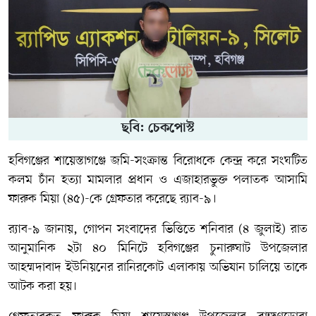
ছবি: চেকপোস্ট
হবিগঞ্জের শায়েস্তাগঞ্জে জমি-সংক্রান্ত বিরোধকে কেন্দ্র করে সংঘটিত
কলম চাঁন হত্যা মামলার
প্রধান ও এজাহারভুক্ত পলাতক আসামি
ফারুক মিয়া (৪৫)
-কে গ্রেফতার করেছে
র‍্যাব-৯
।
র‍্যাব-৯ জানায়, গোপন সংবাদের ভিত্তিতে শনিবার (৪ জুলাই) রাত
আনুমানিক ২টা ৪০ মিনিটে হবিগঞ্জের চুনারুঘাট উপজেলার
আহম্মদাবাদ ইউনিয়নের রানিরকোট এলাকায় অভিযান চালিয়ে তাকে
আটক করা হয়।