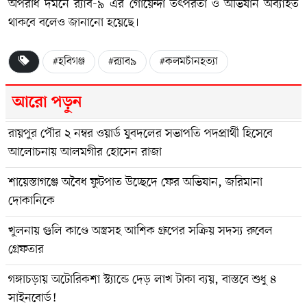
অপরাধ দমনে র‍্যাব-৯ এর গোয়েন্দা তৎপরতা ও অভিযান অব্যাহত
থাকবে বলেও জানানো হয়েছে।
#হবিগঞ্জ
#র‍্যাব৯
#কলমচাঁনহত্যা
আরো পড়ুন
রায়পুর পৌর ২ নম্বর ওয়ার্ড যুবদলের সভাপতি পদপ্রার্থী হিসেবে
আলোচনায় আলমগীর হোসেন রাজা
শায়েস্তাগঞ্জে অবৈধ ফুটপাত উচ্ছেদে ফের অভিযান, জরিমানা
দোকানিকে
খুলনায় গুলি কাণ্ডে অস্ত্রসহ আশিক গ্রুপের সক্রিয় সদস্য রুবেল
গ্রেফতার
গঙ্গাচড়ায় অটোরিকশা স্ট্যান্ডে দেড় লাখ টাকা ব্যয়, বাস্তবে শুধু ৪
সাইনবোর্ড!