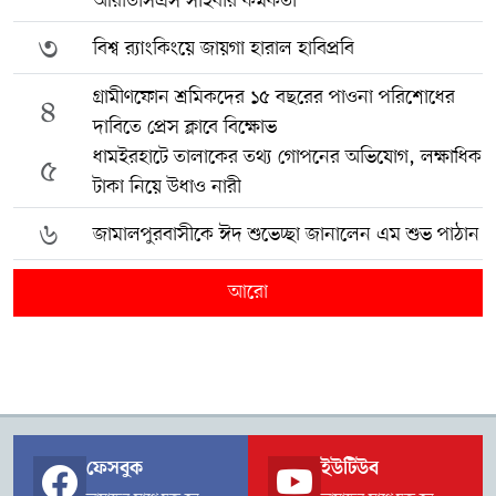
আরডিসিএস সাইবার কর্মকর্তা
৩
বিশ্ব র‍্যাংকিংয়ে জায়গা হারাল হাবিপ্রবি
গ্রামীণফোন শ্রমিকদের ১৫ বছরের পাওনা পরিশোধের
৪
দাবিতে প্রেস ক্লাবে বিক্ষোভ
ধামইরহাটে তালাকের তথ্য গোপনের অভিযোগ, লক্ষাধিক
৫
টাকা নিয়ে উধাও নারী
৬
জামালপুরবাসীকে ঈদ শুভেচ্ছা জানালেন এম শুভ পাঠান
আরো
ফেসবুক
ইউটিউব