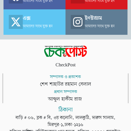
আমাদের সাথে যুক্ত হন
আমাদের সাথে যুক্ত হন
এক্স
ইনস্টাগ্রাম
আমাদের সাথে যুক্ত হন
আমাদের সাথে যুক্ত হন
CheckPost
সম্পাদক ও প্রকাশক
শেখ শাহাউর রহমান বেলাল
প্রধান সম্পাদক
আব্দুল হাকীম রাজ
ঠিকানা
বাড়ি # ০৬, ব্লক # বি, ৩য় কলোনি, লালকুঠি, দারুস সালাম,
মিরপুর-১,ঢাকা-১২১৬