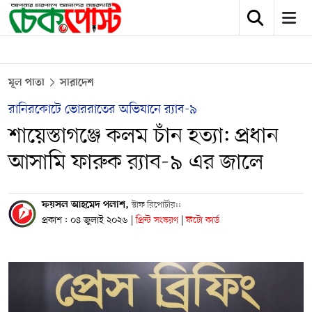
মূল পাতা
সারাদেশ
রানিরকোটে ভোররাতের অভিযানে র‍্যাব-৯
শায়েস্তাগঞ্জে কলম চাঁন হত্যা: প্রধান
আসামি ফারুক র‍্যাব-৯ এর জালে
ফয়সল আহমেদ পলাশ,
স্টাফ রিপোর্টার::
প্রকাশ : ০৪ জুলাই ২০২৬
|
প্রিন্ট সংস্করণ
|
ফটো কার্ড