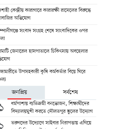
শাহী কেন্দ্রীয় কারাগারে কারারক্ষী রাসেলের বিরুদ্ধে
ঁদাবাজির অভিযোগ
্পানীগঞ্জে সংবাদ সংগ্রহ শেষে সাংবাদিকের ওপর
মলা
ঙামাটি জেনারেল হাসপাতালে চিকিৎসায় অবহেলার
িযোগ
ুঙ্গামারীতে উপসহকারী কৃষি কর্মকর্তার বিয়ে ঘিরে
চল্য
জনপ্রিয়
সর্বশেষ
১
ধর্মপাশায় ব্যতিক্রমী বনভোজন, শিক্ষার্থীদের
বিদ্যালয়মুখী করতে দৌলতপুর স্কুলের উদ্যোগ
২
তরুণদের উদ্যোগে সাইবার নিরাপত্তায় এগিয়ে