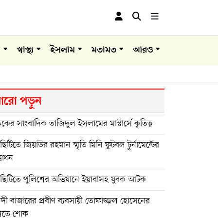
া
স্বাস্থ্য
ইসলাম
মতামত
আরও
রো পড়ুন
কের সাংবাদিক তাজিদুল ইসলামের মাস্টার্সে কৃতিত্ব
িটিতে জিয়াউর রহমান স্মৃতি মিনি ফুটবল টুর্নামেন্টের
বোধন
ছিটিতে পুলিশের অভিযানে ইয়াবাসহ যুবক আটক
দী বাজারের প্রবীণ ব্যবসায়ী তোফাজ্জল হোসেনের
্যুতে শোক