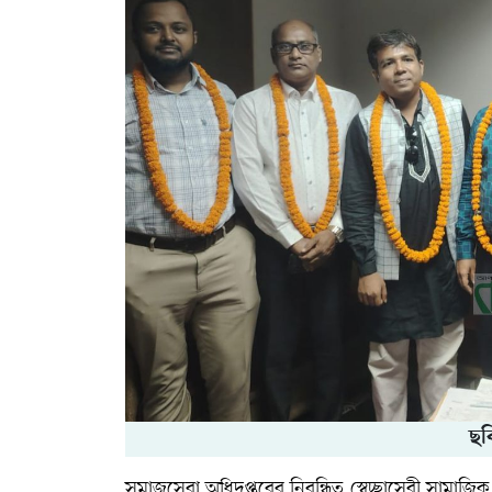
ছব
সমাজসেবা অধিদপ্তরের নিবন্ধিত স্বেচ্ছাসেবী সামাজি