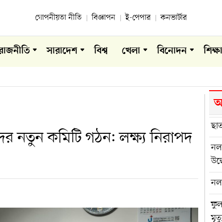
গোপনীয়তা নীতি
বিজ্ঞাপন
ই-পেপার
কনভার্টার
রাজনীতি
সারাদেশ
বিশ্ব
খেলা
বিনোদন
শিক্ষ
আ
ছাত
ের নতুন কমিটি গঠন: লক্ষ্য নিরাপদ
নলছ
উদ্
নল
ফুল
মৃত