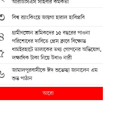
আরডিসিএস সাইবার কর্মকর্তা
৩
বিশ্ব র‍্যাংকিংয়ে জায়গা হারাল হাবিপ্রবি
৪
গ্রামীণফোন শ্রমিকদের ১৫ বছরের পাওনা
পরিশোধের দাবিতে প্রেস ক্লাবে বিক্ষোভ
৫
ধামইরহাটে তালাকের তথ্য গোপনের অভিযোগ,
লক্ষাধিক টাকা নিয়ে উধাও নারী
৬
জামালপুরবাসীকে ঈদ শুভেচ্ছা জানালেন এম
শুভ পাঠান
আরো