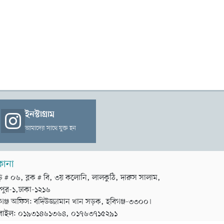
ইনস্টাগ্রাম
আমাদের সাথে যুক্ত হন
কানা
়ি # ০৬, ব্লক # বি, ৩য় কলোনি, লালকুঠি, দারুস সালাম,
পুর-১,ঢাকা-১২১৬
গঞ্জ অফিস: বদিউজ্জামান খান সড়ক, হবিগঞ্জ-৩৩০০।
বাইল: ০১৯৩১৪৬১৩৬৪, ০১৭৬৩৭১৫২৯১