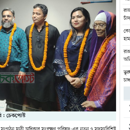
রাজ
চা
কোম
হা
রা
অভ
ভূর
চাঞ্
ি : চেকপোস্ট
ক সংগঠন যাত্রী অধিকার সংরক্ষণ পরিষদ-এর নতুন ৭ সদস্যবিশিষ্ট