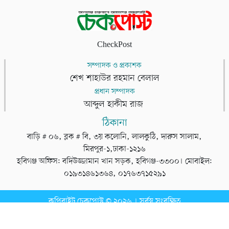
CheckPost
সম্পাদক ও প্রকাশক
শেখ শাহাউর রহমান বেলাল
প্রধান সম্পাদক
আব্দুল হাকীম রাজ
ঠিকানা
বাড়ি # ০৬, ব্লক # বি, ৩য় কলোনি, লালকুঠি, দারুস সালাম,
মিরপুর-১,ঢাকা-১২১৬
হবিগঞ্জ অফিস: বদিউজ্জামান খান সড়ক, হবিগঞ্জ-৩৩০০। মোবাইল:
০১৯৩১৪৬১৩৬৪, ০১৭৬৩৭১৫২৯১
কপিরাইট চেকপোস্ট © ২০২৬ । সর্বস্ব সংরক্ষিত
ডেভেলপার
টেক তরঙ্গ