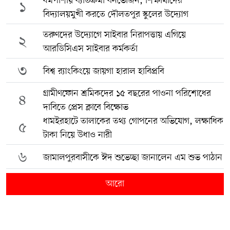
ধর্মপাশায় ব্যতিক্রমী বনভোজন, শিক্ষার্থীদের
১
বিদ্যালয়মুখী করতে দৌলতপুর স্কুলের উদ্যোগ
তরুণদের উদ্যোগে সাইবার নিরাপত্তায় এগিয়ে
২
আরডিসিএস সাইবার কর্মকর্তা
৩
বিশ্ব র‍্যাংকিংয়ে জায়গা হারাল হাবিপ্রবি
গ্রামীণফোন শ্রমিকদের ১৫ বছরের পাওনা পরিশোধের
৪
দাবিতে প্রেস ক্লাবে বিক্ষোভ
ধামইরহাটে তালাকের তথ্য গোপনের অভিযোগ, লক্ষাধিক
৫
টাকা নিয়ে উধাও নারী
৬
জামালপুরবাসীকে ঈদ শুভেচ্ছা জানালেন এম শুভ পাঠান
আরো