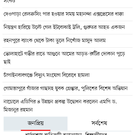
সংকট
দেওপাড়া রেলক্রসিং পার হওয়ার সময় মহানন্দা এক্সপ্রেসের ধাক্কা
নিয়ন্ত্রণ হারিয়ে উল্টে গেল ইটবোঝাই ট্রলি, গুরুতর আহত একজন
রহনপুরে ব্যাংক থেকে টাকা তুলে নিখোঁজ মাসুদ আলম
ভোলাহাটে গভীর রাতে আগুনে আমের আড়ত-রুটির দোকান পুড়ে
ছাই
চাঁপাইনবাবগঞ্জে বিদ্যুৎ সংযোগ বিরোধে হামলা
গোমস্তাপুরে গাঁজার গাছসহ যুবক গ্রেপ্তার, পুলিশের বিশেষ অভিযান
নাচোলে এডিপির ৪ উন্নয়ন প্রকল্প উদ্বোধন করলেন এমপি ড.
মিজানুর রহমান
জনপ্রিয়
সর্বশেষ