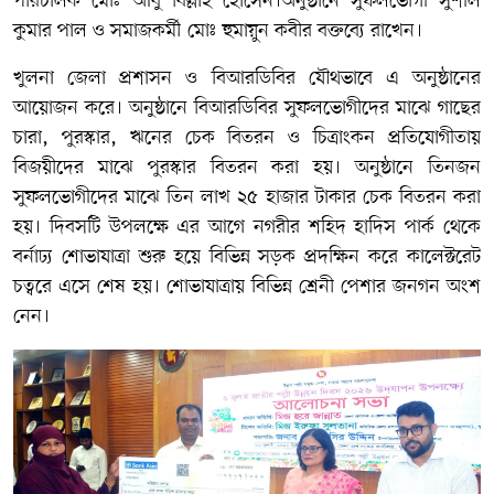
পরিচালক মোঃ আবু বিল্লাহ হোসেন।অনুষ্ঠানে সুফলভোগী সুশীল
কুমার পাল ও সমাজকর্মী মোঃ হুমায়ুন কবীর বক্তব্যে রাখেন।
খুলনা জেলা প্রশাসন ও বিআরডিবির যৌথভাবে এ অনুষ্ঠানের
আয়োজন করে। অনুষ্ঠানে বিআরডিবির সুফলভোগীদের মাঝে গাছের
চারা, পুরস্কার, ঋনের চেক বিতরন ও চিত্রাংকন প্রতিযোগীতায়
বিজয়ীদের মাঝে পুরস্কার বিতরন করা হয়। অনুষ্ঠানে তিনজন
সুফলভোগীদের মাঝে তিন লাখ ২৫ হাজার টাকার চেক বিতরন করা
হয়। দিবসটি উপলক্ষে এর আগে নগরীর শহিদ হাদিস পার্ক থেকে
বর্নাঢ্য শোভাযাত্রা শুরু হয়ে বিভিন্ন সড়ক প্রদক্ষিন করে কালেক্টরেট
চত্বরে এসে শেষ হয়। শোভাযাত্রায় বিভিন্ন শ্রেনী পেশার জনগন অংশ
নেন।