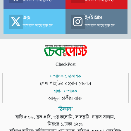
আমাদের সাথে যুক্ত হন
আমাদের সাথে যুক্ত হন
এক্স
ইনস্টাগ্রাম
আমাদের সাথে যুক্ত হন
আমাদের সাথে যুক্ত হন
CheckPost
সম্পাদক ও প্রকাশক
শেখ শাহাউর রহমান বেলাল
প্রধান সম্পাদক
আব্দুল হাকীম রাজ
ঠিকানা
বাড়ি # ০৬, ব্লক # বি, ৩য় কলোনি, লালকুঠি, দারুস সালাম,
মিরপুর-১,ঢাকা-১২১৬