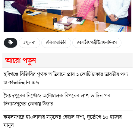
#খুলনা
#বিআরডিবি
#জাতীয়পল্লীউন্নয়নদিবস
আরো পড়ুন
হবিগঞ্জে বিজিবির পৃথক অভিযানে প্রায় ১ কোটি টাকার ভারতীয় পণ্য
ও কাভার্ডভ্যান জব্দ
সৈয়দপুরের নিখোঁজ অটোচালক রিপনের লাশ ৩ দিন পর
দিনাজপুরের ডোবায় উদ্ধার
কমলনগরে হাওলাদার সড়কের বেহাল দশা, দুর্ভোগে ১০ হাজার
মানুষ