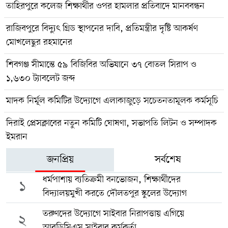
তাহিরপুরে কলেজ শিক্ষার্থীর ওপর হামলার প্রতিবাদে মানববন্ধন
রাজিবপুরে বিদ্যুৎ গ্রিড স্থাপনের দাবি, প্রতিমন্ত্রীর দৃষ্টি আকর্ষণ
মোখলেছুর রহমানের
শিবগঞ্জ সীমান্তে ৫৯ বিজিবির অভিযানে ৩৭ বোতল সিরাপ ও
১,৬৩০ ট্যাবলেট জব্দ
মাদক নির্মূল কমিটির উদ্যোগে এলাকাজুড়ে সচেতনতামূলক কর্মসূচি
দিরাই প্রেসক্লাবের নতুন কমিটি ঘোষণা, সভাপতি লিটন ও সম্পাদক
ইমরান
জনপ্রিয়
সর্বশেষ
ধর্মপাশায় ব্যতিক্রমী বনভোজন, শিক্ষার্থীদের
১
বিদ্যালয়মুখী করতে দৌলতপুর স্কুলের উদ্যোগ
তরুণদের উদ্যোগে সাইবার নিরাপত্তায় এগিয়ে
২
আরডিসিএস সাইবার কর্মকর্তা