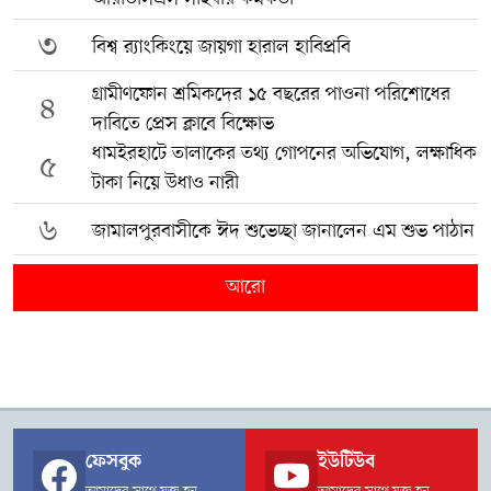
৩
বিশ্ব র‍্যাংকিংয়ে জায়গা হারাল হাবিপ্রবি
গ্রামীণফোন শ্রমিকদের ১৫ বছরের পাওনা পরিশোধের
৪
দাবিতে প্রেস ক্লাবে বিক্ষোভ
ধামইরহাটে তালাকের তথ্য গোপনের অভিযোগ, লক্ষাধিক
৫
টাকা নিয়ে উধাও নারী
৬
জামালপুরবাসীকে ঈদ শুভেচ্ছা জানালেন এম শুভ পাঠান
আরো
ফেসবুক
ইউটিউব