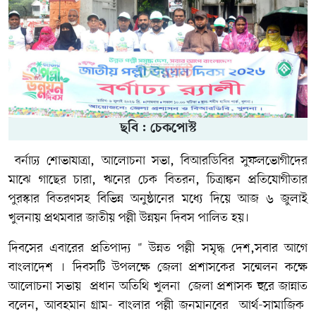
ছবি : চেকপোস্ট
বর্নাঢ্য শোভাযাত্রা, আলোচনা সভা, বিআরডিবির সুফলভোগীদের
মাঝে গাছের চারা, ঋনের চেক বিতরন, চিত্রাঙ্কন প্রতিযোগীতার
পুরস্কার বিতরণসহ বিভিন্ন অনুষ্ঠানের মধ্যে দিয়ে আজ ৬ জুলাই
খুলনায় প্রথমবার জাতীয় পল্লী উন্নয়ন দিবস পালিত হয়।
দিবসের এবারের প্রতিপাদ্য " উন্নত পল্লী সমৃদ্ধ দেশ,সবার আগে
বাংলাদেশ । দিবসটি উপলক্ষে জেলা প্রশাসকের সন্মেলন কক্ষে
আলোচনা সভায় প্রধান অতিথি খুলনা জেলা প্রশাসক হুরে জান্নাত
বলেন, আবহমান গ্রাম- বাংলার পল্লী জনমানবের আর্থ-সামাজিক