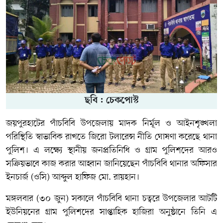
ছবি : চেকপোস্ট
জয়পুরহাটের পাঁচবিবি উপজেলায় মাদক নির্মূল ও আইনশৃঙ্খলা
পরিস্থিতি স্বাভাবিক রাখতে জিরো টলারেন্স নীতি ঘোষণা করেছে থানা
পুলিশ। এ লক্ষ্যে স্থানীয় জনপ্রতিনিধি ও গ্রাম পুলিশদের আরও
সক্রিয়ভাবে কাজ করার আহ্বান জানিয়েছেন পাঁচবিবি থানার অফিসার
ইনচার্জ (ওসি) আব্দুল হাফিজ মো. রায়হান।
মঙ্গলবার (৩০ জুন) সকালে পাঁচবিবি থানা চত্বরে উপজেলার আটটি
ইউনিয়নের গ্রাম পুলিশদের সাপ্তাহিক হাজিরা অনুষ্ঠানে তিনি এ