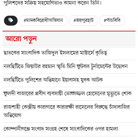
পুলিশদের সক্রিয় সহযোগিতাও কামনা করেন তিনি।
#মাদকবিরোধীঅভিযান
#জয়পুরহাট
#পাঁচবিবি
আরো পড়ুন
ছাতকের সাংবাদিক তাজিদুল ইসলামের মাস্টার্সে কৃতিত্ব
নলছিটিতে জিয়াউর রহমান স্মৃতি মিনি ফুটবল টুর্নামেন্টের উদ্বোধন
নলছিটিতে পুলিশের অভিযানে ইয়াবাসহ যুবক আটক
ফুলদী বাজারের প্রবীণ ব্যবসায়ী তোফাজ্জল হোসেনের মৃত্যুতে শোক
রাজশাহী কেন্দ্রীয় কারাগারে কারারক্ষী রাসেলের বিরুদ্ধে চাঁদাবাজির
অভিযোগ
কোম্পানীগঞ্জে সংবাদ সংগ্রহ শেষে সাংবাদিকের ওপর হামলা