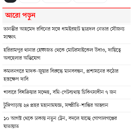
আরো পড়ুন
তানভীর আহমেদ রবিনের সঙ্গে ধামইরহাট ছাত্রদল নেতার সৌজন্য
সাক্ষাৎ
হরিরামপুর থানার হেফাজত থেকে মোটরসাইকেল উধাও, দায়িত্বে
অবহেলার অভিযোগ
কমলনগরে মাদক-জুয়ার বিরুদ্ধে মানববন্ধন, প্রশাসনের কঠোর
হস্তক্ষেপ দাবি
খাবারে বিষক্রিয়ার সন্দেহ, বমি-পেটব্যথায় চিকিৎসাধীন ৭ জন
টুঙ্গিপাড়ায় ২৪ প্রহর মহানামযজ্ঞ, সম্প্রীতি-শান্তির আহ্বান
১০ আগস্ট থেকে ঢাকায় নতুন ট্রেন, বদলে যাচ্ছে গোপালগঞ্জের
যাতায়াত