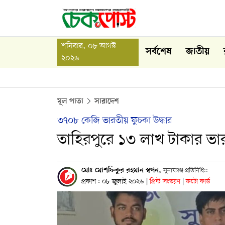
শনিবার, ০৮ আগস্ট
সর্বশেষ
জাতীয়
২০২৬
মূল পাতা
সারাদেশ
৩৭০৮ কেজি ভারতীয় ফুচকা উদ্ধার
তাহিরপুরে ১৩ লাখ টাকার ভারত
মোঃ মোশফিকুর রহমান স্বপন,
সুনামগঞ্জ প্রতিনিধি::
প্রকাশ : ০৮ জুলাই ২০২৬
|
প্রিন্ট সংস্করণ
|
ফটো কার্ড