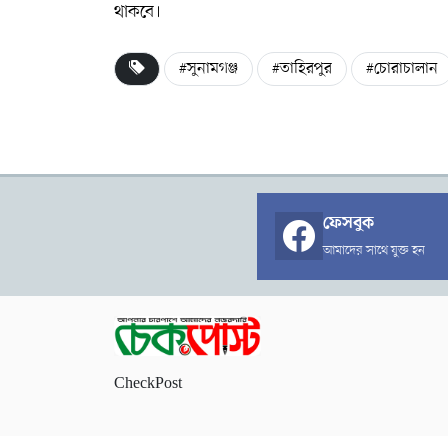
থাকবে।
#সুনামগঞ্জ
#তাহিরপুর
#চোরাচালান
ফেসবুক
আমাদের সাথে যুক্ত হন
CheckPost