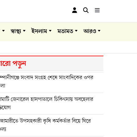
া
স্বাস্থ্য
ইসলাম
মতামত
আরও
রো পড়ুন
্পানীগঞ্জে সংবাদ সংগ্রহ শেষে সাংবাদিকের ওপর
মলা
ঙামাটি জেনারেল হাসপাতালে চিকিৎসায় অবহেলার
িযোগ
ুঙ্গামারীতে উপসহকারী কৃষি কর্মকর্তার বিয়ে ঘিরে
চল্য