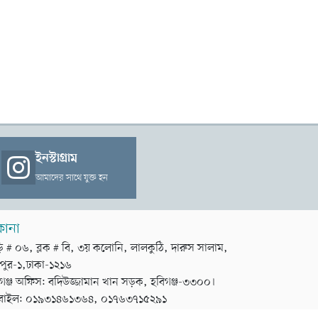
ইনস্টাগ্রাম
আমাদের সাথে যুক্ত হন
কানা
়ি # ০৬, ব্লক # বি, ৩য় কলোনি, লালকুঠি, দারুস সালাম,
পুর-১,ঢাকা-১২১৬
গঞ্জ অফিস: বদিউজ্জামান খান সড়ক, হবিগঞ্জ-৩৩০০।
বাইল: ০১৯৩১৪৬১৩৬৪, ০১৭৬৩৭১৫২৯১