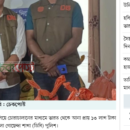
উল
হবি
ভার
সৈ
দিন
কম
হাজ
তাহ
মান
ি : চেকপোস্ট
িয়ে চোরাচালানের মাধ্যমে ভারত থেকে আনা প্রায় ১৩ লাখ টাকা
া গোয়েন্দা শাখা (ডিবি) পুলিশ।