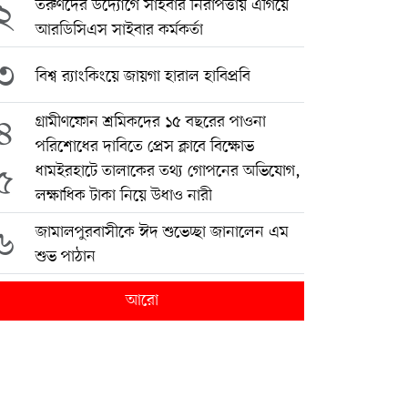
২
তরুণদের উদ্যোগে সাইবার নিরাপত্তায় এগিয়ে
আরডিসিএস সাইবার কর্মকর্তা
৩
বিশ্ব র‍্যাংকিংয়ে জায়গা হারাল হাবিপ্রবি
৪
গ্রামীণফোন শ্রমিকদের ১৫ বছরের পাওনা
পরিশোধের দাবিতে প্রেস ক্লাবে বিক্ষোভ
৫
ধামইরহাটে তালাকের তথ্য গোপনের অভিযোগ,
লক্ষাধিক টাকা নিয়ে উধাও নারী
৬
জামালপুরবাসীকে ঈদ শুভেচ্ছা জানালেন এম
শুভ পাঠান
আরো