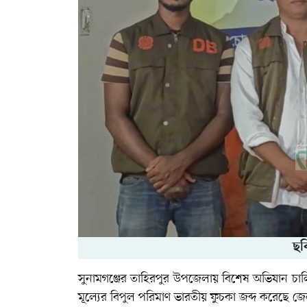
ছব
সুনামগঞ্জের তাহিরপুর উপজেলায় বিশেষ অভিযান চাল
মূল্যের বিপুল পরিমাণ ভারতীয় ফুচকা জব্দ করেছে জেল