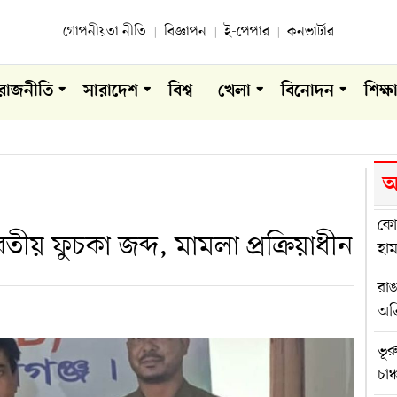
গোপনীয়তা নীতি
বিজ্ঞাপন
ই-পেপার
কনভার্টার
রাজনীতি
সারাদেশ
বিশ্ব
খেলা
বিনোদন
শিক্ষ
আ
কোম
ীয় ফুচকা জব্দ, মামলা প্রক্রিয়াধীন
হা
রা
অভ
ভূর
চাঞ্