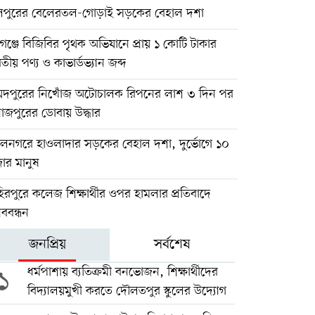
িপুরের বেলেরতল-গোড়াই সড়কের বেহাল দশা
গঞ্জে বিজিবির পৃথক অভিযানে প্রায় ১ কোটি টাকার
তীয় পণ্য ও কাভার্ডভ্যান জব্দ
য়দপুরের নিখোঁজ অটোচালক রিপনের লাশ ৩ দিন পর
াজপুরের ডোবায় উদ্ধার
লনগরে হাওলাদার সড়কের বেহাল দশা, দুর্ভোগে ১০
ার মানুষ
িরপুরে কলেজ শিক্ষার্থীর ওপর হামলার প্রতিবাদে
ববন্ধন
জনপ্রিয়
সর্বশেষ
১
ধর্মপাশায় ব্যতিক্রমী বনভোজন, শিক্ষার্থীদের
বিদ্যালয়মুখী করতে দৌলতপুর স্কুলের উদ্যোগ