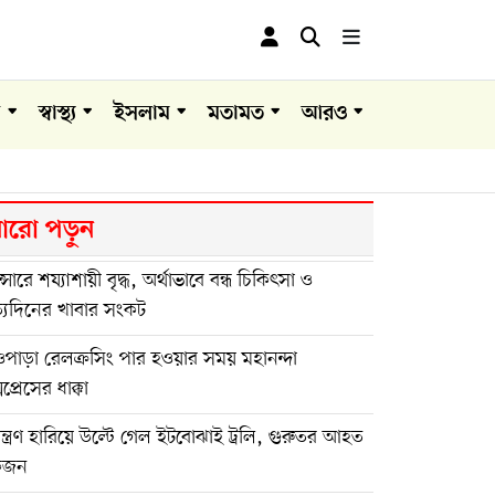
া
স্বাস্থ্য
ইসলাম
মতামত
আরও
রো পড়ুন
ান্সারে শয্যাশায়ী বৃদ্ধ, অর্থাভাবে বন্ধ চিকিৎসা ও
্যদিনের খাবার সংকট
পাড়া রেলক্রসিং পার হওয়ার সময় মহানন্দা
সপ্রেসের ধাক্কা
়ন্ত্রণ হারিয়ে উল্টে গেল ইটবোঝাই ট্রলি, গুরুতর আহত
কজন