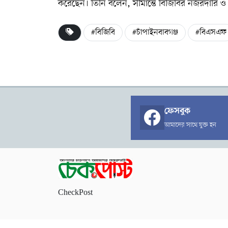
করেছেন। তিনি বলেন, সীমান্তে বিজিবির নজরদারি ও 
#বিজিবি
#চাঁপাইনবাবগঞ্জ
#বিএসএফ
ফেসবুক
আমাদের সাথে যুক্ত হন
CheckPost