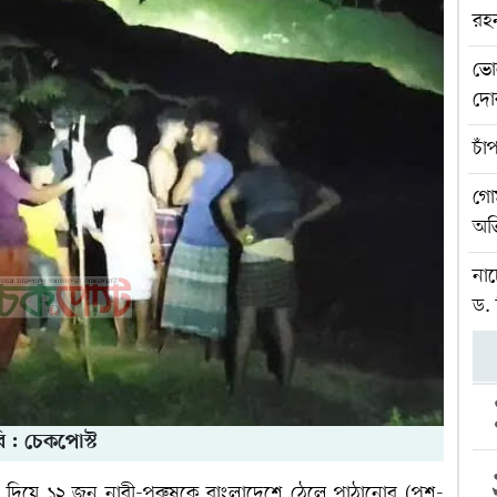
রহ
ভো
দোক
চাঁ
গোম
অভ
নাচ
ড.
ি : চেকপোস্ট
্ত দিয়ে ১২ জন নারী-পুরুষকে বাংলাদেশে ঠেলে পাঠানোর (পুশ-