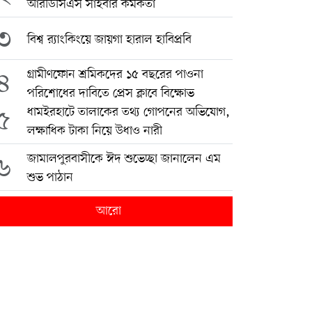
আরডিসিএস সাইবার কর্মকর্তা
৩
বিশ্ব র‍্যাংকিংয়ে জায়গা হারাল হাবিপ্রবি
৪
গ্রামীণফোন শ্রমিকদের ১৫ বছরের পাওনা
পরিশোধের দাবিতে প্রেস ক্লাবে বিক্ষোভ
৫
ধামইরহাটে তালাকের তথ্য গোপনের অভিযোগ,
লক্ষাধিক টাকা নিয়ে উধাও নারী
৬
জামালপুরবাসীকে ঈদ শুভেচ্ছা জানালেন এম
শুভ পাঠান
আরো