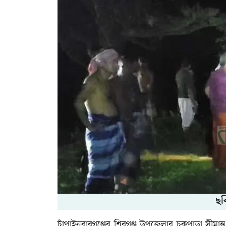
ছব
চাঁপাইনবাবগঞ্জের শিবগঞ্জ উপজেলার চকপাড়া সীমান