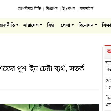
গোপনীয়তা নীতি
বিজ্ঞাপন
ই-পেপার
কনভার্টার
রাজনীতি
সারাদেশ
বিশ্ব
খেলা
বিনোদন
শিক্ষ
আ
ক্য
ফের পুশ-ইন চেষ্টা ব্যর্থ, সতর্ক
নিত
দেও
এক্
নিয
এ