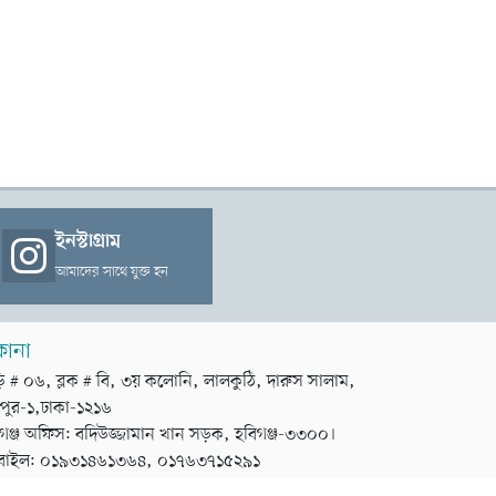
ইনস্টাগ্রাম
আমাদের সাথে যুক্ত হন
কানা
়ি # ০৬, ব্লক # বি, ৩য় কলোনি, লালকুঠি, দারুস সালাম,
পুর-১,ঢাকা-১২১৬
গঞ্জ অফিস: বদিউজ্জামান খান সড়ক, হবিগঞ্জ-৩৩০০।
বাইল: ০১৯৩১৪৬১৩৬৪, ০১৭৬৩৭১৫২৯১