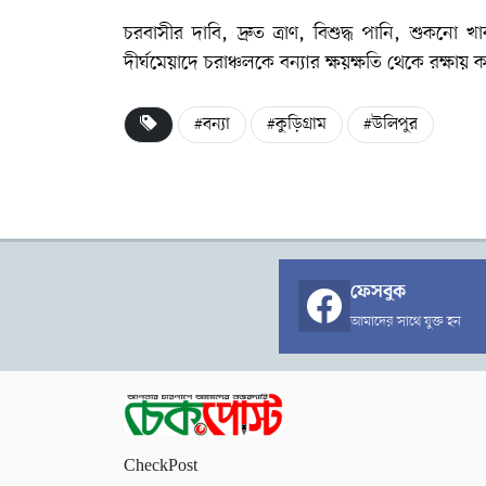
চরবাসীর দাবি, দ্রুত ত্রাণ, বিশুদ্ধ পানি, শুকনো
দীর্ঘমেয়াদে চরাঞ্চলকে বন্যার ক্ষয়ক্ষতি থেকে রক্ষায
#বন্যা
#কুড়িগ্রাম
#উলিপুর
ফেসবুক
আমাদের সাথে যুক্ত হন
CheckPost