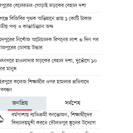
িপুরের বেলেরতল-গোড়াই সড়কের বেহাল দশা
গঞ্জে বিজিবির পৃথক অভিযানে প্রায় ১ কোটি টাকার
তীয় পণ্য ও কাভার্ডভ্যান জব্দ
য়দপুরের নিখোঁজ অটোচালক রিপনের লাশ ৩ দিন পর
াজপুরের ডোবায় উদ্ধার
লনগরে হাওলাদার সড়কের বেহাল দশা, দুর্ভোগে ১০
ার মানুষ
িরপুরে কলেজ শিক্ষার্থীর ওপর হামলার প্রতিবাদে
ববন্ধন
জনপ্রিয়
সর্বশেষ
১
ধর্মপাশায় ব্যতিক্রমী বনভোজন, শিক্ষার্থীদের
বিদ্যালয়মুখী করতে দৌলতপুর স্কুলের উদ্যোগ