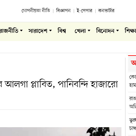
গোপনীয়তা নীতি
বিজ্ঞাপন
ই-পেপার
কনভার্টার
রাজনীতি
সারাদেশ
বিশ্ব
খেলা
বিনোদন
শিক্ষ
আ
কোম
ের আলগা প্লাবিত, পানিবন্দি হাজারো
হা
রা
অভ
ভূর
চাঞ্