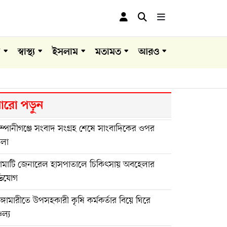
া
স্বাস্থ্য
ইসলাম
মতামত
আরও
রো পড়ুন
্পানীগঞ্জে সংবাদ সংগ্রহ শেষে সাংবাদিকের ওপর
মলা
ঙামাটি জেনারেল হাসপাতালে চিকিৎসায় অবহেলার
িযোগ
ুঙ্গামারীতে উপসহকারী কৃষি কর্মকর্তার বিয়ে ঘিরে
চল্য