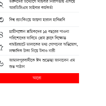
২
তরুণদের উদ্যোগে সাইবার নিরাপত্তায় এগিয়ে
আরডিসিএস সাইবার কর্মকর্তা
৩
বিশ্ব র‍্যাংকিংয়ে জায়গা হারাল হাবিপ্রবি
৪
গ্রামীণফোন শ্রমিকদের ১৫ বছরের পাওনা
পরিশোধের দাবিতে প্রেস ক্লাবে বিক্ষোভ
৫
ধামইরহাটে তালাকের তথ্য গোপনের অভিযোগ,
লক্ষাধিক টাকা নিয়ে উধাও নারী
৬
জামালপুরবাসীকে ঈদ শুভেচ্ছা জানালেন এম
শুভ পাঠান
আরো