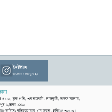
ইনস্টাগ্রাম
আমাদের সাথে যুক্ত হন
কানা
়ি # ০৬, ব্লক # বি, ৩য় কলোনি, লালকুঠি, দারুস সালাম,
পুর-১,ঢাকা-১২১৬
গঞ্জ অফিস: বদিউজ্জামান খান সড়ক, হবিগঞ্জ-৩৩০০।