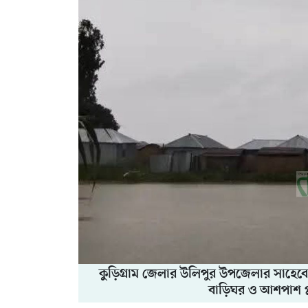
কুড়িগ্রাম জেলার উলিপুর উপজেলার সাহেব
বাড়িঘর ও আশপাশ প্