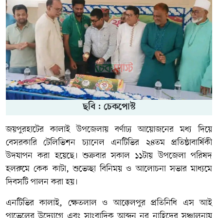
ছবি : চেকপোস্ট
জয়পুরহাটের কালাই উপজেলায় বর্ণাঢ্য আয়োজনের মধ্য দিয়ে
বেসরকারি টেলিভিশন চ্যানেল এনটিভির ২৪তম প্রতিষ্ঠাবার্ষিকী
উদযাপন করা হয়েছে। শুক্রবার সকাল ১১টায় উপজেলা পরিষদ
হলরুমে কেক কাটা, শুভেচ্ছা বিনিময় ও আলোচনা সভার মাধ্যমে
দিবসটি পালন করা হয়।
এনটিভির কালাই, ক্ষেতলাল ও আক্কেলপুর প্রতিনিধি এস আই
পাভেলের উদ্যোগে এবং সাংবাদিক আব্দুন নূর নাহিদের সঞ্চালনায়