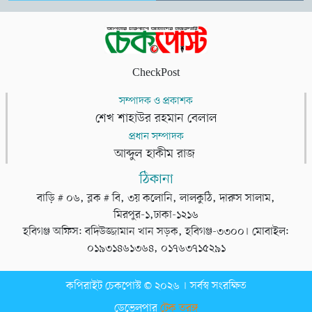
CheckPost
সম্পাদক ও প্রকাশক
শেখ শাহাউর রহমান বেলাল
প্রধান সম্পাদক
আব্দুল হাকীম রাজ
ঠিকানা
বাড়ি # ০৬, ব্লক # বি, ৩য় কলোনি, লালকুঠি, দারুস সালাম,
মিরপুর-১,ঢাকা-১২১৬
হবিগঞ্জ অফিস: বদিউজ্জামান খান সড়ক, হবিগঞ্জ-৩৩০০। মোবাইল:
০১৯৩১৪৬১৩৬৪, ০১৭৬৩৭১৫২৯১
কপিরাইট চেকপোস্ট © ২০২৬ । সর্বস্ব সংরক্ষিত
ডেভেলপার
টেক তরঙ্গ